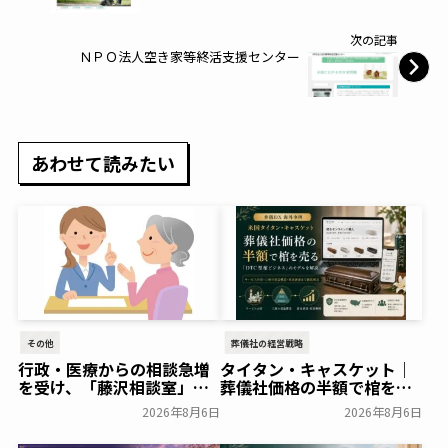
次の記事
ＮＰＯ法人空き家等終活支援センター
あわせて読みたい
その他
葬儀社の経営戦略
行政・医療からの相談急増
タイタン・キャスケット｜
を受け、「藤沢相談室」を
葬儀社価格の半額で棺を売
開設～アドバンスライフプ
る「DTC型棺ビジネス」の
2026年8月6日
2026年8月6日
ランニング～
モデルを解説
一般公開
葬研会員限定