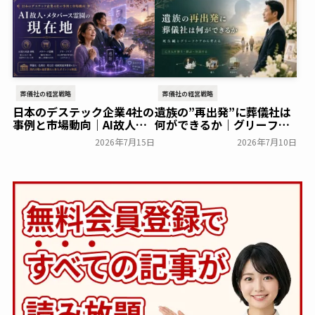
葬儀社の経営戦略
葬儀社の経営戦略
日本のデステック企業4社の
遺族の”再出発”に葬儀社は
事例と市場動向｜AI故人・
何ができるか｜グリーフケ
メタバース霊園の現在地
アから読み解く故人との向
2026年7月15日
2026年7月10日
き合い方
葬研会員限定
葬研会員限定