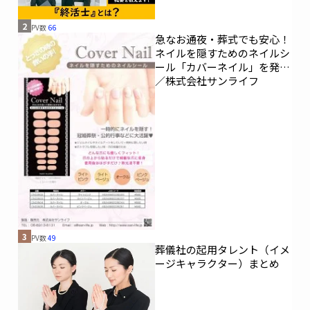
2
PV数
66
急なお通夜・葬式でも安心！
ネイルを隠すためのネイルシ
ール「カバーネイル」を発売
／株式会社サンライフ
3
PV数
49
葬儀社の起用タレント（イメ
ージキャラクター）まとめ