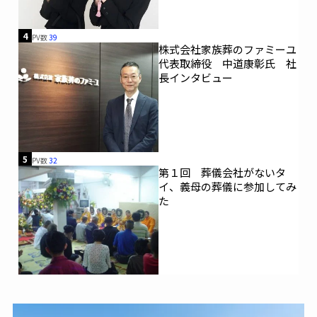
4
PV数
39
株式会社家族葬のファミーユ
代表取締役 中道康彰氏 社
長インタビュー
5
PV数
32
第１回 葬儀会社がないタ
イ、義母の葬儀に参加してみ
た