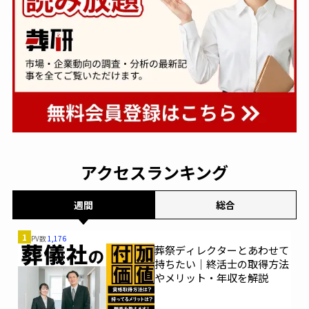
アクセスランキング
週間
総合
1
PV数
1,176
葬祭ディレクターとあわせて
持ちたい｜終活士の取得方法
やメリット・年収を解説