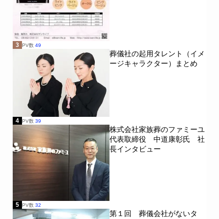
3
PV数
49
葬儀社の起用タレント（イメ
ージキャラクター）まとめ
4
PV数
39
株式会社家族葬のファミーユ
代表取締役 中道康彰氏 社
長インタビュー
5
PV数
32
第１回 葬儀会社がないタ