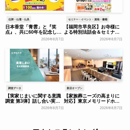
位牌・仏壇・仏具
セミナー・イベント・資格・書籍
日本香堂「青雲」と『笑
【福岡市早良区】お寺様に
点』、共に60年を記念した
よる特別法話会＆セミナー
初コラボ！オリジナルグッ
特典「無料試食会」を8月
2026年8月7日
2026年8月7日
ズのプレゼントキャンペー
18日(月)にシティホール飯
ンを実施～日本香堂～
倉にて開催！～ベルコ～
一般公開
一般公開
調査データ
新店オープン
【実家じまいに関する意識
【家族葬ニーズの高まりに
調査 第3弾】話し合い実施
対応】東京メモリードホー
率は29.5％で前回から低
ルに貸切型家族葬空間『第
2026年8月7日
2026年8月7日
下。「大相続時代」でも家
８ホール～Living～』オー
族の会話は進まず～すむた
プン～メモリードグループ
す～
～
一般公開
一般公開