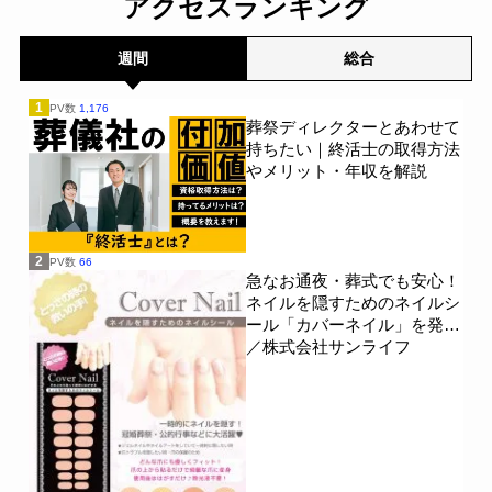
アクセスランキング
週間
総合
1
PV数
1,176
葬祭ディレクターとあわせて
持ちたい｜終活士の取得方法
やメリット・年収を解説
2
PV数
66
急なお通夜・葬式でも安心！
ネイルを隠すためのネイルシ
ール「カバーネイル」を発売
／株式会社サンライフ