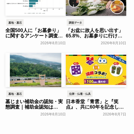
墓地・墓石
調査データ
全国500人に「お墓参り」
「お盆に故人を思い出す」
に関するアンケート調査～
65.8%、お墓参りに行けな
全石協～
い人の60.4%が「何か供養
一般公開
2026年8月10日
2026年8月10日
したい」と回答。お盆やお
墓参り、自宅での供養に関
する意識調査～ライテック
～
一般公開
墓地・墓石
位牌・仏壇・仏具
墓じまい補助金の認知・実
日本香堂「青雲」と『笑
態調査｜補助金認知は
点』、共に60年を記念した
24.00％、実際の利用は
初コラボ！オリジナルグッ
2026年8月10日
2026年8月7日
2.00％｜費用負担軽減策1位
ズのプレゼントキャンペー
は「親族間での費用分担」
ンを実施～日本香堂～
40.00％【わたしたちの墓じ
一般公開
まい】～huhu～