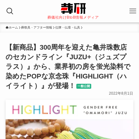
葬儀社向けBtoB情報メディア
ホーム
葬祭具・アフター情報
位牌・仏壇・仏具
【新商品】300周年を迎えた亀井珠数店
のセカンドライン『JUZU+（ジュズプ
ラス）』から、業界初の房を蛍光染料で
染めたPOPな京念珠『HIGHLIGHT（ハ
イライト）』が登場！
一般公開
2022年8月1日