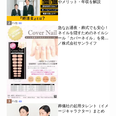
やメリット・年収を解説
2
PV数
66
急なお通夜・葬式でも安心！
ネイルを隠すためのネイルシ
ール「カバーネイル」を発売
／株式会社サンライフ
3
PV数
49
葬儀社の起用タレント（イメ
ージキャラクター）まとめ