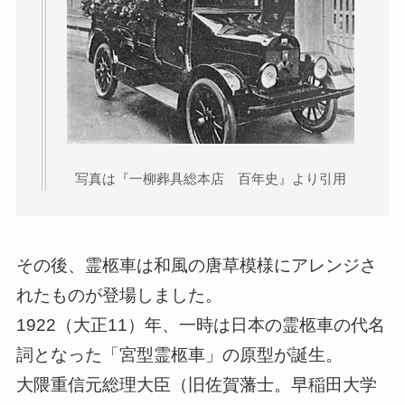
写真は『一柳葬具総本店 百年史』より引用
その後、霊柩車は和風の唐草模様にアレンジさ
れたものが登場しました。
1922（大正11）年、一時は日本の霊柩車の代名
詞となった「宮型霊柩車」の原型が誕生。
大隈重信元総理大臣（旧佐賀藩士。早稲田大学