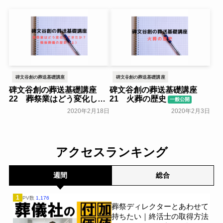
碑文谷創の葬送基礎講座
碑文谷創の葬送基礎講座
碑文谷創の葬送基礎講座
碑文谷創の葬送基礎講座
22 葬祭業はどう変化して
21 火葬の歴史
一般公開
きたか？ 戦後葬儀の歴史
2020年2月18日
2020年2月3日
（上）
一般公開
アクセスランキング
週間
総合
1
PV数
1,176
葬祭ディレクターとあわせて
持ちたい｜終活士の取得方法