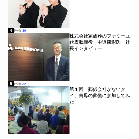
4
PV数
39
株式会社家族葬のファミーユ
代表取締役 中道康彰氏 社
長インタビュー
5
PV数
32
第１回 葬儀会社がないタ
イ、義母の葬儀に参加してみ
た