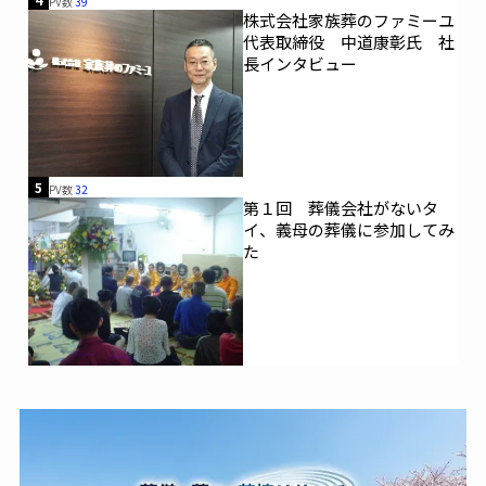
PV数
39
株式会社家族葬のファミーユ
代表取締役 中道康彰氏 社
長インタビュー
5
PV数
32
第１回 葬儀会社がないタ
イ、義母の葬儀に参加してみ
た