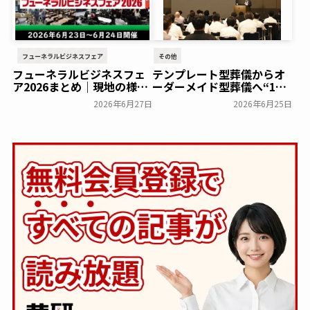
フューネラルビジネスフェア
その他
フューネラルビジネスフェ
テンプレート型葬儀からオ
ア2026まとめ｜現地の様子
ーダーメイド型葬儀へ“100
や来場者数などを紹介
人いれば100通りのお葬
2026年6月27日
2026年6月25日
式”を実現するむすびす代
一般公開
表・中川貴之が、最適プラ
ン提案の考え方を講演～お
葬式のむすびす～
一般公開