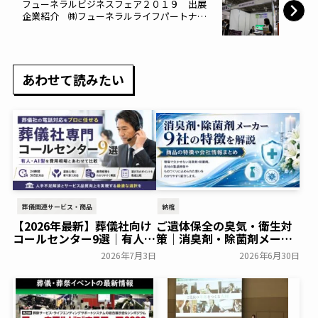
フューネラルビジネスフェア２０１９ 出展
企業紹介 ㈱フューネラルライフパートナ
ー・24
あわせて読みたい
葬儀関連サービス・商品
納棺
【2026年最新】葬儀社向け
ご遺体保全の臭気・衛生対
コールセンター9選｜有人・
策｜消臭剤・除菌剤メーカ
AI型を費用相場とあわせて
ー9社の特徴を解説
2026年7月3日
2026年6月30日
比較
葬研会員限定
葬研会員限定