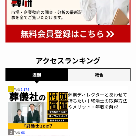
アクセスランキング
週間
総合
1
PV数
1,176
葬祭ディレクターとあわせて
持ちたい｜終活士の取得方法
やメリット・年収を解説
2
PV数
66