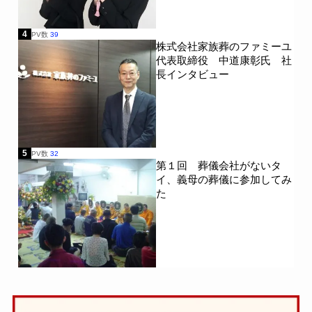
4
PV数
39
株式会社家族葬のファミーユ
代表取締役 中道康彰氏 社
長インタビュー
5
PV数
32
第１回 葬儀会社がないタ
イ、義母の葬儀に参加してみ
た