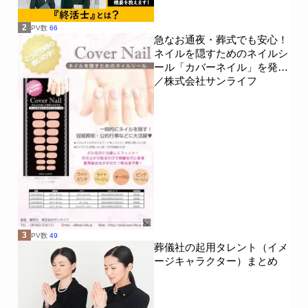
2
PV数
66
急なお通夜・葬式でも安心！
ネイルを隠すためのネイルシ
ール「カバーネイル」を発売
／株式会社サンライフ
3
PV数
49
葬儀社の起用タレント（イメ
ージキャラクター）まとめ