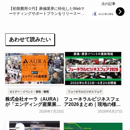
次の記事
【初期費用０円】葬儀業界に特化したWebマ
ーケティングサポートプランをリリースー成
果改善率96.7%以上の圧倒的実績で事業主様
の売上拡大を支援～オールマーク～
あわせて読みたい
セミナー・イベント・資格・書籍
フューネラルビジネスフェア
株式会社オーラ（AURA）
フューネラルビジネスフェ
が「エンディング産業展
ア2026まとめ｜現地の様子
2026」の冠スポンサーに決
や来場者数などを紹介
2026年7月23日
2026年6月27日
定～エンディング産業展実
一般公開
行委員会～
一般公開