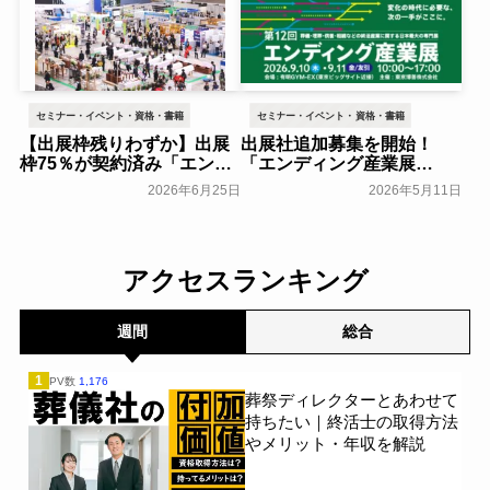
セミナー・イベント・資格・書籍
セミナー・イベント・資格・書籍
【出展枠残りわずか】出展
出展社追加募集を開始！
枠75％が契約済み「エンデ
「エンディング産業展
ィング産業展2026」～出展
2026」—日本最大級の終
2026年6月25日
2026年5月11日
最終募集を開始～エンディ
活・エンディングビジネス
ング産業展実行委員会～
専門展－テレビ特番放映も
決定～エンディング産業展
一般公開
実行委員会～
一般公開
アクセスランキング
週間
総合
1
PV数
1,176
葬祭ディレクターとあわせて
持ちたい｜終活士の取得方法
やメリット・年収を解説