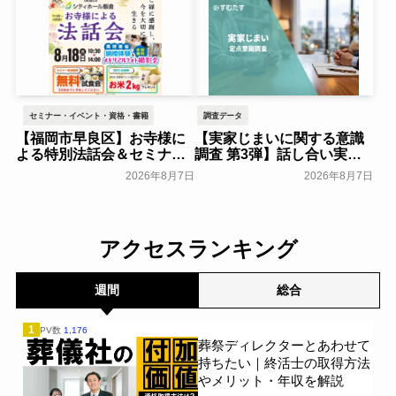
一般公開
セミナー・イベント・資格・書籍
調査データ
【福岡市早良区】お寺様に
【実家じまいに関する意識
よる特別法話会＆セミナー
調査 第3弾】話し合い実施
特典「無料試食会」を8月
率は29.5％で前回から低
2026年8月7日
2026年8月7日
18日(月)にシティホール飯
下。「大相続時代」でも家
倉にて開催！～ベルコ～
族の会話は進まず～すむた
す～
一般公開
一般公開
アクセスランキング
週間
総合
1
PV数
1,176
葬祭ディレクターとあわせて
持ちたい｜終活士の取得方法
やメリット・年収を解説