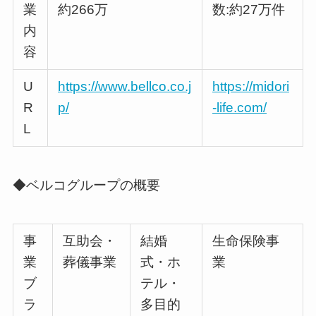
業
約266万
数:約27万件
内
容
U
https://www.bellco.co.j
https://midori
R
p/
-life.com/
L
◆ベルコグループの概要
事
互助会・
結婚
生命保険事
業
葬儀事業
式・ホ
業
ブ
テル・
ラ
多目的