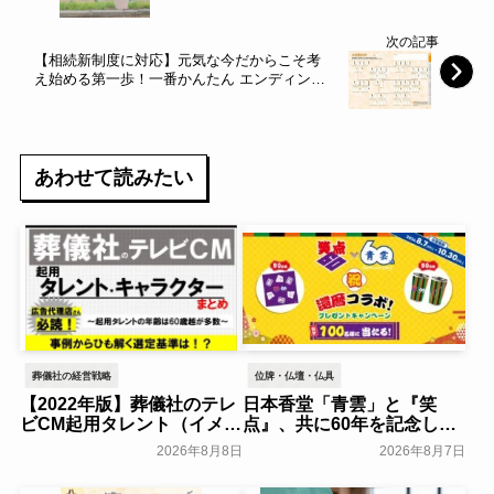
次の記事
【相続新制度に対応】元気な今だからこそ考
え始める第一歩！一番かんたん エンディング
ノートが扶桑社より登場！～扶桑社～
あわせて読みたい
葬儀社の経営戦略
位牌・仏壇・仏具
【2022年版】葬儀社のテレ
日本香堂「青雲」と『笑
ビCM起用タレント（イメー
点』、共に60年を記念した
ジキャラクター）まとめ
初コラボ！オリジナルグッ
2026年8月8日
2026年8月7日
ズのプレゼントキャンペー
葬研会員限定
ンを実施～日本香堂～