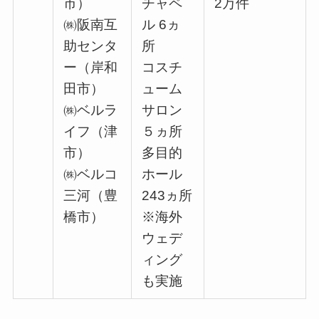
市）
チャペ
2万件
㈱阪南互
ル 6ヵ
助センタ
所
ー（岸和
コスチ
田市）
ューム
㈱ベルラ
サロン
イフ（津
５ヵ所
市）
多目的
㈱ベルコ
ホール
三河（豊
243ヵ所
橋市）
※海外
ウェデ
ィング
も実施