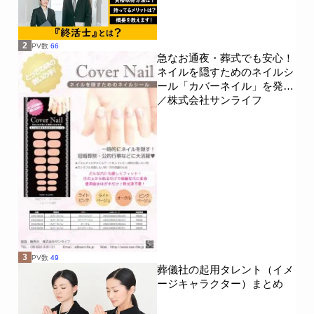
2
PV数
66
急なお通夜・葬式でも安心！
ネイルを隠すためのネイルシ
ール「カバーネイル」を発売
／株式会社サンライフ
3
PV数
49
葬儀社の起用タレント（イメ
ージキャラクター）まとめ