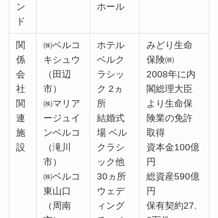
ン
ホール
ド
関
㈱ベルコ
ホテル
みどり生命
係
キシュウ
ベルク
保険㈱
会
（田辺
ラシッ
2008年に内
社
市）
ク 2ヵ
閣総理大臣
関
㈱マリア
所
より生命保
連
ージュイ
結婚式
険業の免許
施
ンベルコ
場 ベル
取得
設
（滝川
クラシ
資本金100億
市）
ック他
円
㈱ベルコ
30ヵ所
総資産590億
東山口
ウェデ
円
（周南
ィング
保有契約27.