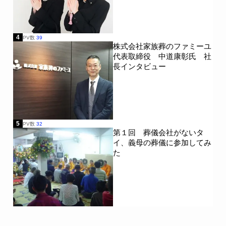
4
PV数
39
株式会社家族葬のファミーユ
代表取締役 中道康彰氏 社
長インタビュー
5
PV数
32
第１回 葬儀会社がないタ
イ、義母の葬儀に参加してみ
た