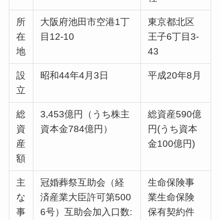
所
大阪府池田市空港1丁
東京都北区
在
目12‐10
王子6丁目3-
地
43
設
昭和44年4月3日
平成20年8月
立
総
3,453億円（うち株主
総資産590億
資
資本金784億円）
円(うち資本
産
金100億円)
額
主
冠婚葬祭互助会（経
生命保険事
な
済産業大臣許可第500
業生命保険
事
6号）互助会加入口数:
保有契約件