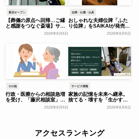
新店オープン
位牌・仏壇・仏具
【葬儀の原点へ回帰…ご縁
おしゃれな夫婦位牌「ふた
と感謝をつなぐ斎場】サ
り位牌」をSAIKAIが発売～
ン・ライフ、「八王子北野
森正～
一般公開
2026年8月6日
2026年8月6日
ファミリーホール」を2026
年8月オープン～サン・ライ
フホールディング～
一般公開
その他
サービス情報
行政・医療からの相談急増
家族の記憶を未来へ継承。
を受け、「藤沢相談室」を
捨てる・壊すを「生かす・
開設～アドバンスライフプ
遺す」に変え、核家族化に
2026年8月6日
2026年8月6日
ランニング～
よる社会的な孤立の解決糸
一般公開
口に/家族の思い出をVRで
保存する「ハウストーリ
ー」サービス開始～Ｌｅｏ
アクセスランキング
ｌｉｎｅ～
一般公開