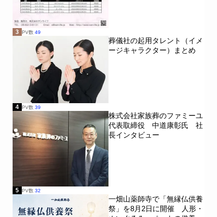
3
PV数
49
葬儀社の起用タレント（イメ
ージキャラクター）まとめ
4
PV数
39
株式会社家族葬のファミーユ
代表取締役 中道康彰氏 社
長インタビュー
5
PV数
32
一畑山薬師寺で「無縁仏供養
祭」を8月2日に開催 人形・