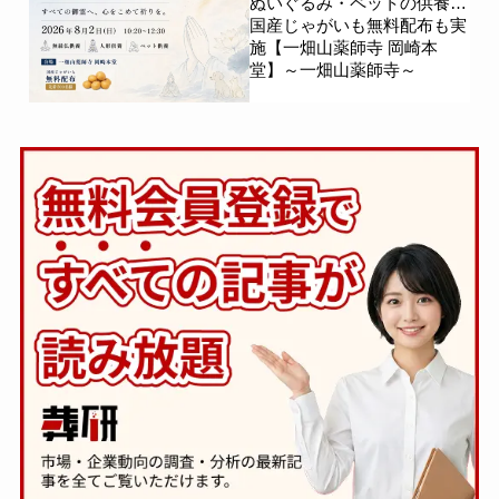
ぬいぐるみ・ペットの供養、
国産じゃがいも無料配布も実
施【一畑山薬師寺 岡崎本
堂】～一畑山薬師寺～