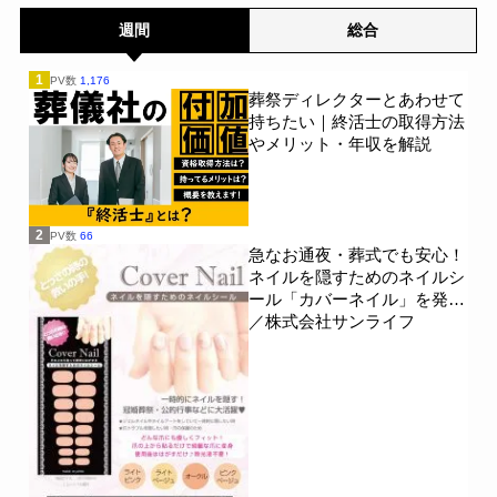
週間
総合
1
PV数
1,176
葬祭ディレクターとあわせて
持ちたい｜終活士の取得方法
やメリット・年収を解説
2
PV数
66
急なお通夜・葬式でも安心！
ネイルを隠すためのネイルシ
ール「カバーネイル」を発売
／株式会社サンライフ