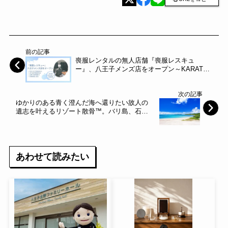
前の記事
喪服レンタルの無人店舗『喪服レスキュ
ー』、八王子メンズ店をオープン～KARATE
～
次の記事
ゆかりのある青く澄んだ海へ還りたい故人の
遺志を叶えるリゾート散骨™。バリ島、石垣
島、宮古島の3か所にてエリア拡大～スパイス
サーブ～
あわせて読みたい