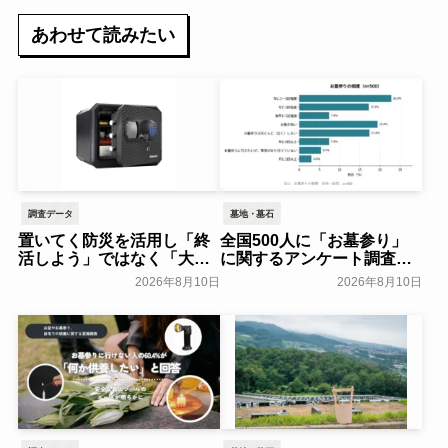
あわせて読みたい
調査データ
墓地・墓石
置いてく防災を活用し「終
全国500人に「お墓参り」
活しよう」ではなく「大事
に関するアンケート調査～
なものを金庫にまとめる」
全石協～
一般公開
2026年8月10日
2026年8月10日
高齢の親と考える、防災・
終活のススメ～マスターロ
ック・セントリー日本～
一般公開