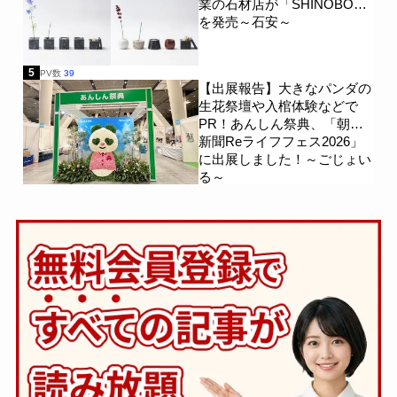
業の石材店が「SHINOBO」
を発売～石安～
5
PV数
39
【出展報告】大きなパンダの
生花祭壇や入棺体験などで
PR！あんしん祭典、「朝日
新聞Reライフフェス2026」
に出展しました！～ごじょい
る～