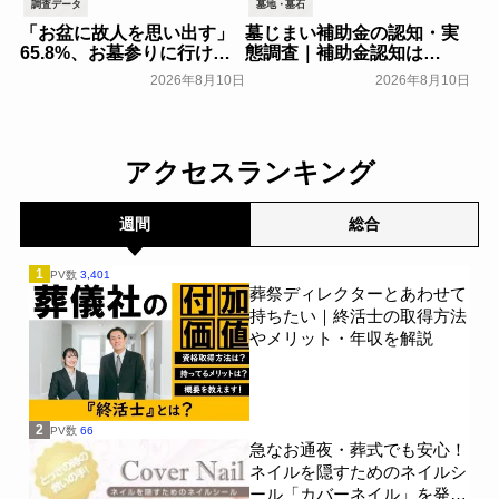
調査データ
墓地・墓石
「お盆に故人を思い出す」
墓じまい補助金の認知・実
65.8%、お墓参りに行けな
態調査｜補助金認知は
い人の60.4%が「何か供養
24.00％、実際の利用は
2026年8月10日
2026年8月10日
したい」と回答。お盆やお
2.00％｜費用負担軽減策1位
墓参り、自宅での供養に関
は「親族間での費用分担」
する意識調査～ライテック
40.00％【わたしたちの墓じ
～
まい】～huhu～
一般公開
一般公開
アクセスランキング
週間
総合
1
PV数
3,401
葬祭ディレクターとあわせて
持ちたい｜終活士の取得方法
やメリット・年収を解説
2
PV数
66
急なお通夜・葬式でも安心！
ネイルを隠すためのネイルシ
ール「カバーネイル」を発売