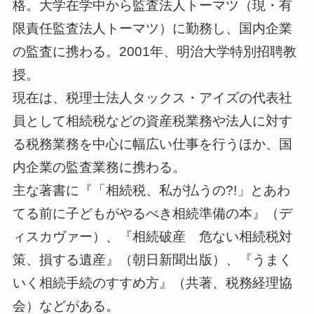
格。大学在学中から監査法人トーマツ（現・有
限責任監査法人トーマツ）に勤務し、国内企業
の監査に携わる。2001年、明治大学特別招聘教
授。
現在は、税理士法人タックス・アイズの代表社
員として相続税などの資産税業務や法人に対す
る税務業務を中心に幅広い仕事を行うほか、国
内企業の監査業務に携わる。
主な著書に『「相続税、私が払うの?!」とあわ
てる前に子どもがやるべき相続準備の本』（デ
ィスカヴァー）、『相続破産 危ない相続税対
策、損する遺産』（朝日新聞出版）、『うまく
いく相続手続のすすめ方』（共著、税務経理協
会）などがある。