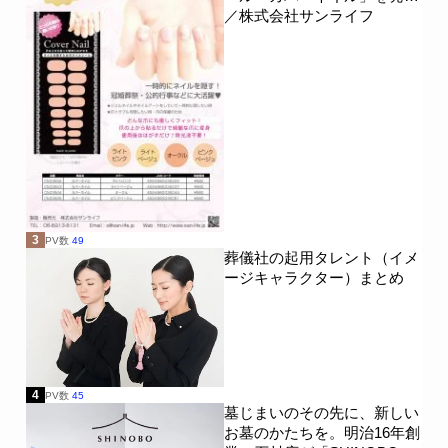
／株式会社サンライフ
3
PV数
49
葬儀社の起用タレント（イメ
ージキャラクター）まとめ
4
PV数
45
墓じまいのその先に、新しい
お墓のかたちを。明治16年創