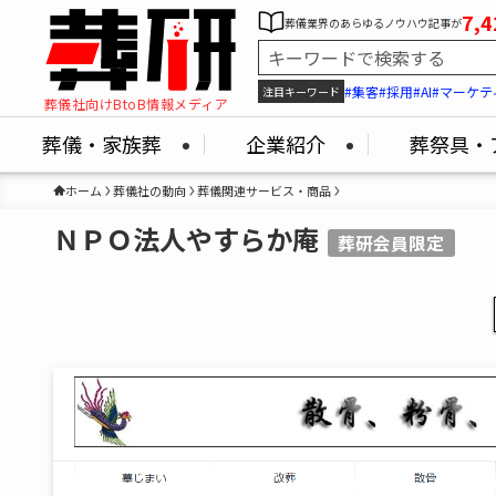
7,4
葬儀業界のあらゆるノウハウ記事が
#集客
#採用
#AI
#マーケテ
注目キーワード
葬儀社向けBtoB情報メディア
葬儀・家族葬
企業紹介
葬祭具・
ホーム
葬儀社の動向
葬儀関連サービス・商品
ＮＰＯ法人やすらか庵
葬研会員限定