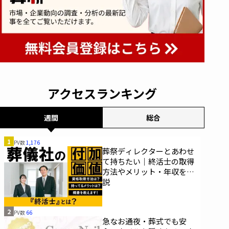
アクセスランキング
週間
総合
1
PV数
1,176
葬祭ディレクターとあわせ
て持ちたい｜終活士の取得
方法やメリット・年収を解
説
2
PV数
66
急なお通夜・葬式でも安