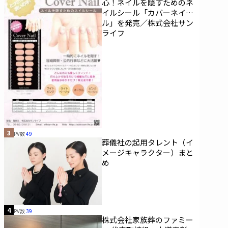
心！ネイルを隠すためのネ
イルシール「カバーネイ
ル」を発売／株式会社サン
ライフ
3
PV数
49
葬儀社の起用タレント（イ
メージキャラクター）まと
め
4
PV数
39
株式会社家族葬のファミー