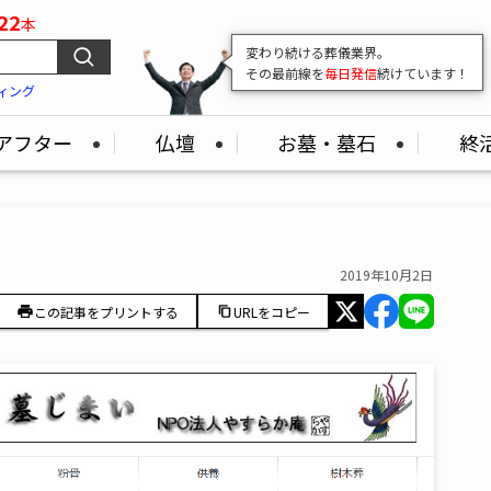
22
本
葬儀業界の
"いま"
がここでわかる！
最新の市場情報をどこよりも早くお届け
ィング
アフター
仏壇
お墓・墓石
終
2019年10月2日
この記事をプリントする
URLをコピー