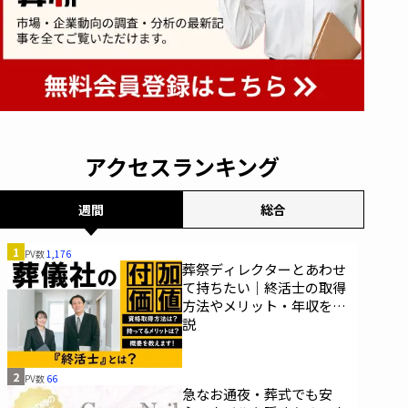
アクセスランキング
週間
総合
1
PV数
1,176
葬祭ディレクターとあわせ
て持ちたい｜終活士の取得
方法やメリット・年収を解
説
2
PV数
66
急なお通夜・葬式でも安