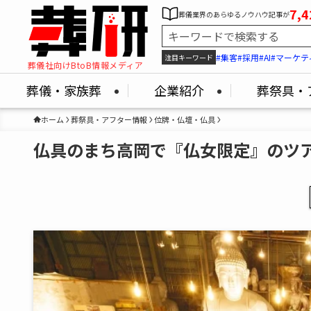
7,4
葬儀業界のあらゆるノウハウ記事が
#集客
#採用
#AI
#マーケテ
注目キーワード
葬儀社向けBtoB情報メディア
葬儀・家族葬
企業紹介
葬祭具・
ホーム
葬祭具・アフター情報
位牌・仏壇・仏具
仏具のまち高岡で『仏女限定』のツ