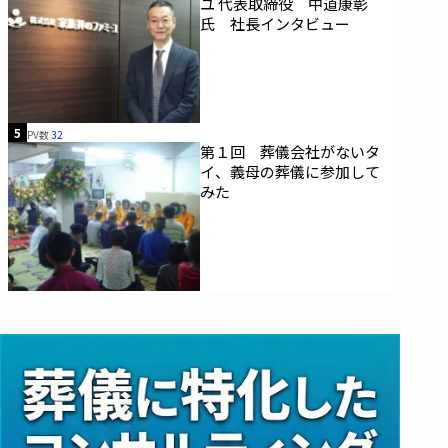
ユ 代表取締役 中道康彰
氏 社長インタビュー
5
PV数
32
第１回 葬儀会社がないタ
イ、義母の葬儀に参加して
みた