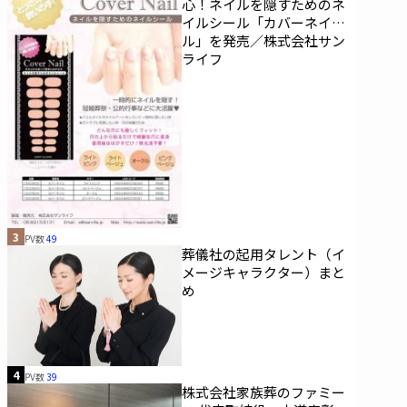
心！ネイルを隠すためのネ
イルシール「カバーネイ
ル」を発売／株式会社サン
ライフ
3
PV数
49
葬儀社の起用タレント（イ
メージキャラクター）まと
め
4
PV数
39
株式会社家族葬のファミー