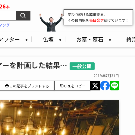
26
本
変わり続ける葬儀業界。
その最前線を
毎日発信
続けています！
ィング
アフター
仏壇
お墓・墓石
終
アーを計画した結果…
一般公開
2019年7月31日
この記事をプリントする
URLをコピー