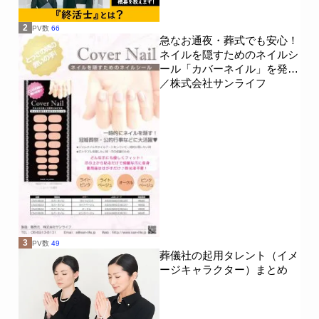
2
PV数
66
急なお通夜・葬式でも安心！
ネイルを隠すためのネイルシ
ール「カバーネイル」を発売
／株式会社サンライフ
3
PV数
49
葬儀社の起用タレント（イメ
ージキャラクター）まとめ