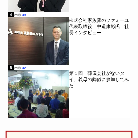
4
PV数
39
株式会社家族葬のファミーユ
代表取締役 中道康彰氏 社
長インタビュー
5
PV数
32
第１回 葬儀会社がないタ
イ、義母の葬儀に参加してみ
た