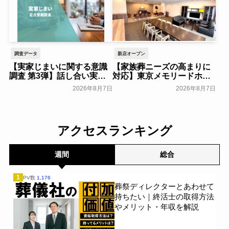
調査データ
新店オープン
【実家じまいに関する意識
【家族葬ニーズの高まりに
調査 第3弾】話し合い実施
対応】東京メモリードホー
率は29.5％で前回から低
ルに貸切型家族葬空間『第
2026年8月7日
2026年8月7日
下。「大相続時代」でも家
８ホール～Living～』オー
族の会話は進まず～すむた
プン～メモリードグループ
す～
～
一般公開
一般公開
アクセスランキング
週間
総合
1
PV数
1,176
葬祭ディレクターとあわせて
持ちたい｜終活士の取得方法
やメリット・年収を解説