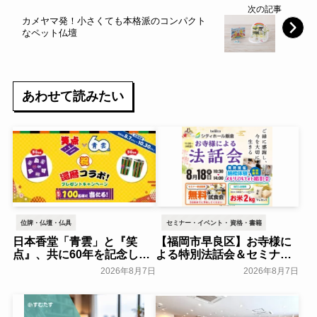
次の記事
カメヤマ発！小さくても本格派のコンパクト
なペット仏壇
あわせて読みたい
位牌・仏壇・仏具
セミナー・イベント・資格・書籍
日本香堂「青雲」と『笑
【福岡市早良区】お寺様に
点』、共に60年を記念した
よる特別法話会＆セミナー
初コラボ！オリジナルグッ
特典「無料試食会」を8月
2026年8月7日
2026年8月7日
ズのプレゼントキャンペー
18日(月)にシティホール飯
ンを実施～日本香堂～
倉にて開催！～ベルコ～
一般公開
一般公開