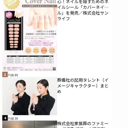
心！ネイルを隠すためのネ
イルシール「カバーネイ
ル」を発売／株式会社サン
ライフ
3
PV数
49
葬儀社の起用タレント（イ
メージキャラクター）まと
め
4
PV数
39
株式会社家族葬のファミー