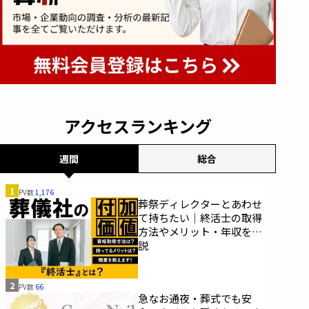
アクセスランキング
週間
総合
1
PV数
1,176
葬祭ディレクターとあわせ
て持ちたい｜終活士の取得
方法やメリット・年収を解
説
2
PV数
66
急なお通夜・葬式でも安