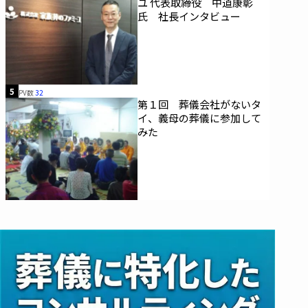
ユ 代表取締役 中道康彰
氏 社長インタビュー
5
PV数
32
第１回 葬儀会社がないタ
イ、義母の葬儀に参加して
みた