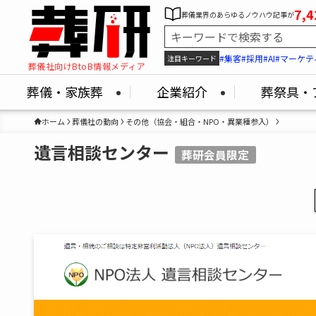
7,4
葬儀業界のあらゆるノウハウ記事が
#集客
#採用
#AI
#マーケテ
注目キーワード
葬儀社向けBtoB情報メディア
葬儀・家族葬
企業紹介
葬祭具・
ホーム
葬儀社の動向
その他（協会・組合・NPO・異業種参入）
遺言相談センター
葬研会員限定