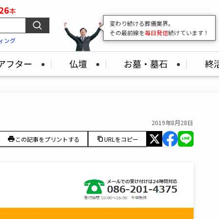
26
本
変わり続ける葬儀業界。
その最前線を
毎日発信
続けています！
ィング
アフター
仏壇
お墓・墓石
終
2019年8月28日
この記事をプリントする
URLをコピー