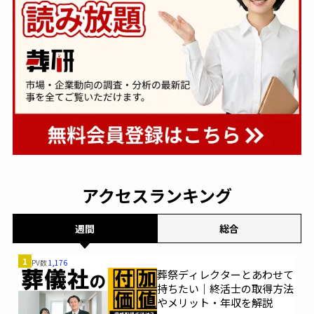
アクセスランキング
週間
総合
1
PV数
1,176
葬祭ディレクターとあわせて
持ちたい｜終活士の取得方法
やメリット・年収を解説