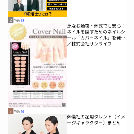
2
PV数
66
急なお通夜・葬式でも安心！
ネイルを隠すためのネイルシ
ール「カバーネイル」を発売
／株式会社サンライフ
3
PV数
49
葬儀社の起用タレント（イメ
ージキャラクター）まとめ