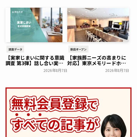
ズのプレゼントキャンペー
18日(月)にシティホール飯
ンを実施～日本香堂～
倉にて開催！～ベルコ～
一般公開
一般公開
調査データ
新店オープン
【実家じまいに関する意識
【家族葬ニーズの高まりに
調査 第3弾】話し合い実施
対応】東京メモリードホー
率は29.5％で前回から低
ルに貸切型家族葬空間『第
2026年8月7日
2026年8月7日
下。「大相続時代」でも家
８ホール～Living～』オー
族の会話は進まず～すむた
プン～メモリードグループ
す～
～
一般公開
一般公開