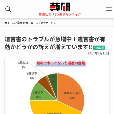
葬儀社向けBtoB情報メディア
ホーム
企業 新着ニュース
調査データ
遺言書のトラブルが急増中！遺言書が有
効かどうかの訴えが増えています‼
一般公開
2017年7月11日