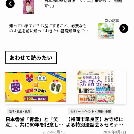
日本初の終活雑誌「ソナエ」最新号は「遺贈
寄付」
次の記事
知っていますか？お盆にすること、必要なも
の お盆を前に知っておきたい基礎知識をご紹
介
あわせて読みたい
位牌・仏壇・仏具
セミナー・イベント・資格・書籍
日本香堂「青雲」と『笑
【福岡市早良区】お寺様に
点』、共に60年を記念した
よる特別法話会＆セミナー
初コラボ！オリジナルグッ
特典「無料試食会」を8月
2026年8月7日
2026年8月7日