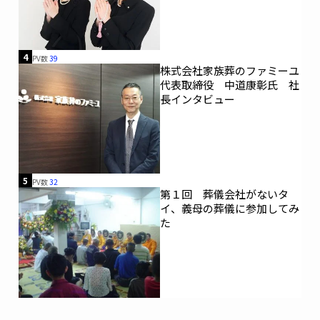
4
PV数
39
株式会社家族葬のファミーユ
代表取締役 中道康彰氏 社
長インタビュー
5
PV数
32
第１回 葬儀会社がないタ
イ、義母の葬儀に参加してみ
た