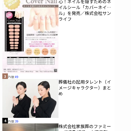
心！ネイルを隠すためのネ
イルシール「カバーネイ
ル」を発売／株式会社サン
ライフ
3
PV数
49
葬儀社の起用タレント（イ
メージキャラクター）まと
め
4
PV数
39
株式会社家族葬のファミー