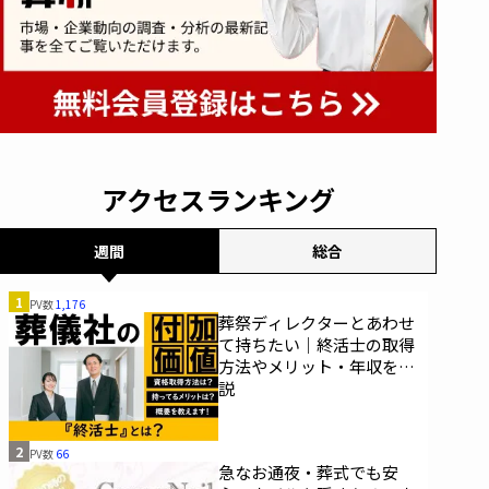
アクセスランキング
週間
総合
1
PV数
1,176
葬祭ディレクターとあわせ
て持ちたい｜終活士の取得
方法やメリット・年収を解
説
2
PV数
66
急なお通夜・葬式でも安