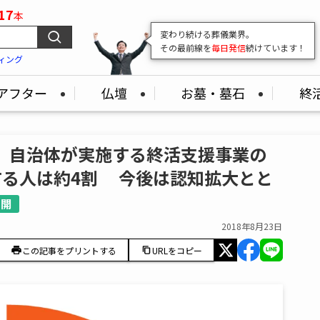
17
本
変わり続ける葬儀業界。
その最前線を
毎日発信
続けています！
ィング
アフター
仏壇
お墓・墓石
終
 自治体が実施する終活支援事業の
する人は約4割 今後は認知拡大とと
公開
2018年8月23日
この記事をプリントする
URLをコピー