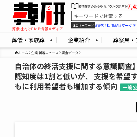
7,4
葬儀業界のあらゆるノウハウ記事が
#集客
#採用
#AI
#マーケテ
注目キーワード
葬儀社向けBtoB情報メディア
葬儀・家族葬
企業紹介
葬祭具・
ホーム
企業 新着ニュース
調査データ
自治体の終活支援に関する意識調査】
認知度は1割と低いが、 支援を希望
もに利用希望者も増加する傾向
一般