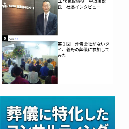
ユ 代表取締役 中道康彰
氏 社長インタビュー
5
PV数
32
第１回 葬儀会社がないタ
イ、義母の葬儀に参加して
みた