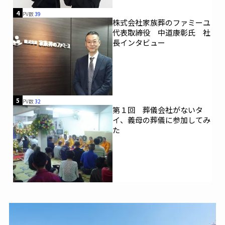
4
PV数
39
株式会社家族葬のファミーユ
代表取締役 中道康彰氏 社
長インタビュー
5
PV数
32
第１回 葬儀会社がないタ
イ、義母の葬儀に参加してみ
た