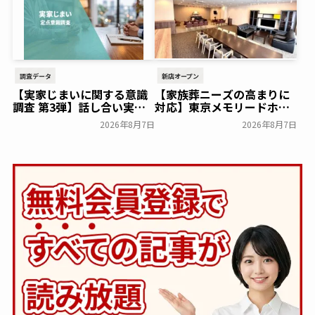
調査データ
新店オープン
【実家じまいに関する意識
【家族葬ニーズの高まりに
調査 第3弾】話し合い実施
対応】東京メモリードホー
率は29.5％で前回から低
ルに貸切型家族葬空間『第
2026年8月7日
2026年8月7日
下。「大相続時代」でも家
８ホール～Living～』オー
族の会話は進まず～すむた
プン～メモリードグループ
す～
～
一般公開
一般公開