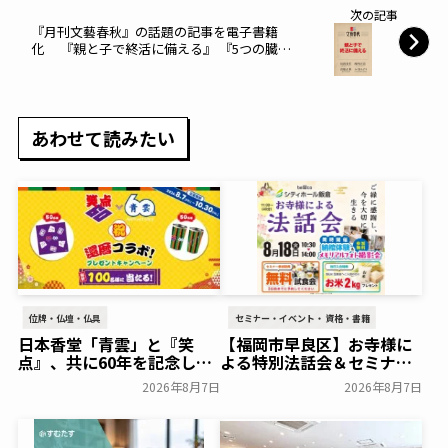
次の記事
『月刊文藝春秋』の話題の記事を電子書籍
化 『親と子で終活に備える』 『5つの臓器
を老化から守れ』 2冊同時に2月10日配信！
あわせて読みたい
位牌・仏壇・仏具
セミナー・イベント・資格・書籍
日本香堂「青雲」と『笑
【福岡市早良区】お寺様に
点』、共に60年を記念した
よる特別法話会＆セミナー
初コラボ！オリジナルグッ
特典「無料試食会」を8月
2026年8月7日
2026年8月7日
ズのプレゼントキャンペー
18日(月)にシティホール飯
ンを実施～日本香堂～
倉にて開催！～ベルコ～
一般公開
一般公開