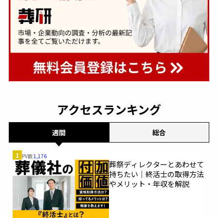
アクセスランキング
週間
総合
1
PV数
1,176
葬祭ディレクターとあわせて
持ちたい｜終活士の取得方法
やメリット・年収を解説