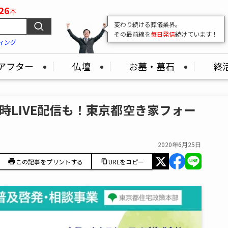
26
本
変わり続ける葬儀業界。
その最前線を
毎日発信
続けています！
ィング
アフター
仏壇
お墓・墓石
終
時LIVE配信も！東京都空き家フォー
2020年6月25日
この記事をプリントする
URLをコピー