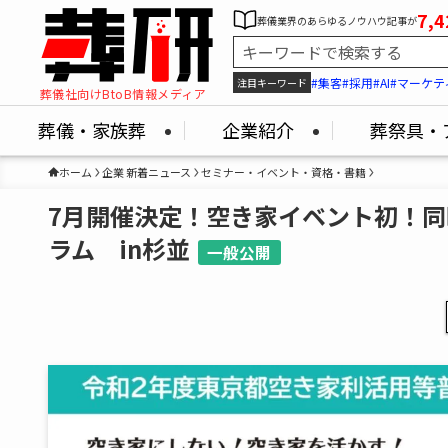
7,4
葬儀業界のあらゆるノウハウ記事が
#集客
#採用
#AI
#マーケテ
注目キーワード
葬儀社向けBtoB情報メディア
葬儀・家族葬
企業紹介
葬祭具・
ホーム
企業 新着ニュース
セミナー・イベント・資格・書籍
7月開催決定！空き家イベント初！同
ラム in杉並
一般公開