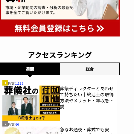
アクセスランキング
週間
総合
1
PV数
1,176
葬祭ディレクターとあわせ
て持ちたい｜終活士の取得
方法やメリット・年収を解
説
2
PV数
66
急なお通夜・葬式でも安