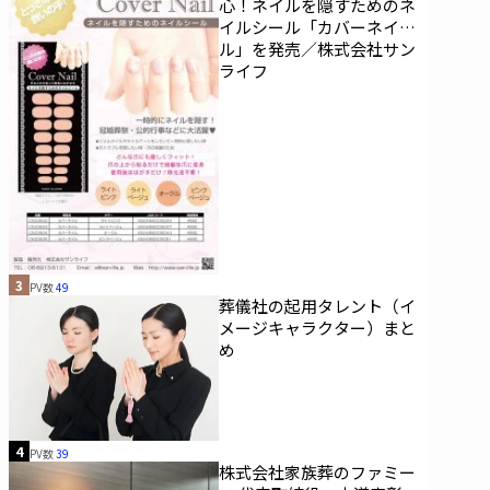
心！ネイルを隠すためのネ
イルシール「カバーネイ
ル」を発売／株式会社サン
ライフ
3
PV数
49
葬儀社の起用タレント（イ
メージキャラクター）まと
め
4
PV数
39
株式会社家族葬のファミー