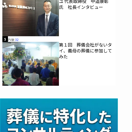
ユ 代表取締役 中道康彰
氏 社長インタビュー
5
PV数
32
第１回 葬儀会社がないタ
イ、義母の葬儀に参加して
みた