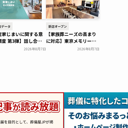
査データ
新店オープン
実家じまいに関する意
【家族葬ニーズの高まり
調査 第3弾】話し合い
に対応】東京メモリード
施率は29.5％で前回か
ホールに貸切型家族葬空
2026年8月7日
2026年8月7日
低下。「大相続時代」
間『第８ホール～Living
も家族の会話は進まず
～』オープン～メモリー
すむたす～
ドグループ～
一般公開
一般公開