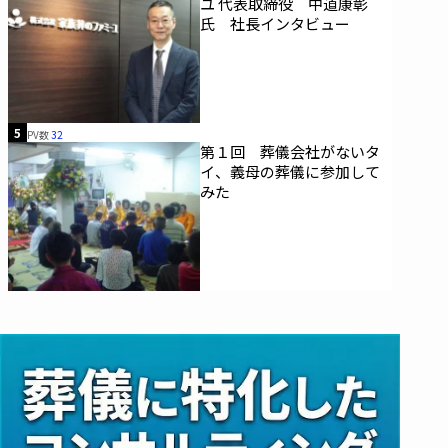
ユ 代表取締役 中道康彰
氏 社長インタビュー
5
PV数
32
第１回 葬儀会社がないタ
イ、義母の葬儀に参加して
みた