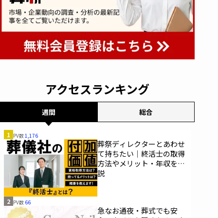
アクセスランキング
週間
総合
1
PV数
1,176
葬祭ディレクターとあわせ
て持ちたい｜終活士の取得
方法やメリット・年収を解
説
2
PV数
66
急なお通夜・葬式でも安