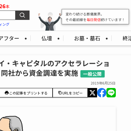
26
本
変わり続ける葬儀業界。
その最前線を
毎日発信
続けています！
ィング
アフター
仏壇
お墓・墓石
終
ッセイ・キャピタルのアクセラレーショ
、同社から資金調達を実施
一般公開
2019年6月25日
この記事をプリントする
URLをコピー