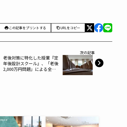
この記事をプリントする
URLをコピー
次の記事
老後対策に特化した授業『定
年後設計スクール』、「老後
2,000万円問題」による全国
からのセミナー開催を求める
声に応え、 通常有料のWEB
入門講座を期間限定で無料公
開決定 (〜7月7日）