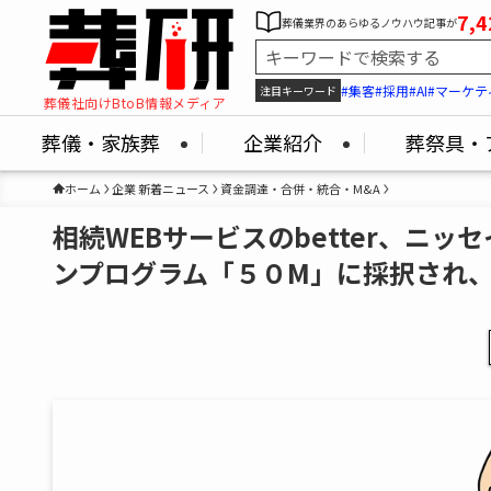
7,4
葬儀業界のあらゆるノウハウ記事が
#集客
#採用
#AI
#マーケテ
注目キーワード
葬儀社向けBtoB情報メディア
葬儀・家族葬
企業紹介
葬祭具・
ホーム
企業 新着ニュース
資金調達・合併・統合・M&A
相続WEBサービスのbetter、ニ
ンプログラム「５０M」に採択され