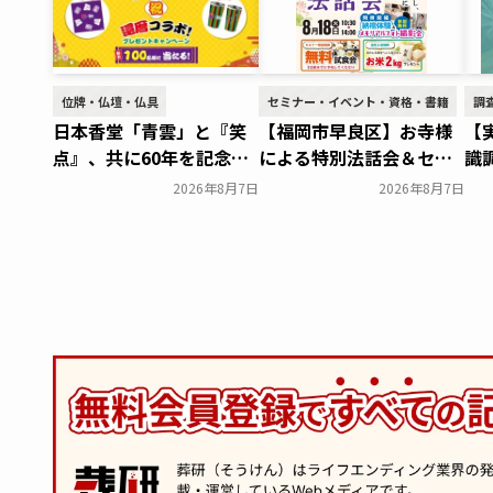
位牌・仏壇・仏具
セミナー・イベント・資格・書籍
調
日本香堂「青雲」と『笑
【福岡市早良区】お寺様
【
点』、共に60年を記念し
による特別法話会＆セミ
識
た初コラボ！オリジナル
ナー特典「無料試食会」
実
2026年8月7日
2026年8月7日
グッズのプレゼントキャ
を8月18日(月)にシティホ
ら
ンペーンを実施～日本香
ール飯倉にて開催！～ベ
で
堂～
ルコ～
～
一般公開
一般公開