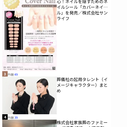
心！ネイルを隠すためのネ
イルシール「カバーネイ
ル」を発売／株式会社サン
ライフ
3
PV数
49
葬儀社の起用タレント（イ
メージキャラクター）まと
め
4
PV数
39
株式会社家族葬のファミー