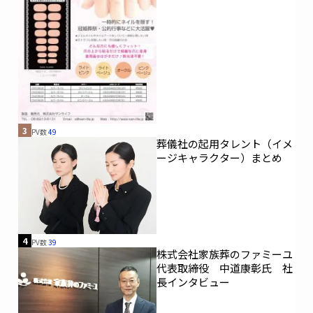
3
PV数
49
葬儀社の起用タレント（イメ
ージキャラクター）まとめ
4
PV数
39
株式会社家族葬のファミーユ
代表取締役 中道康彰氏 社
長インタビュー