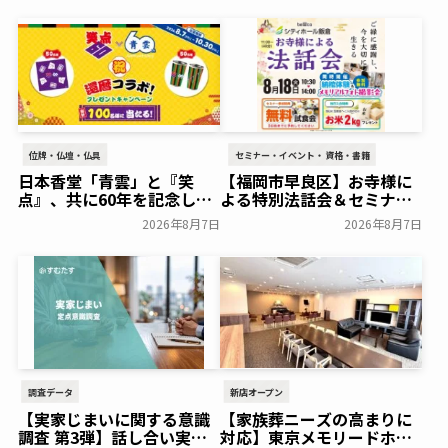
位牌・仏壇・仏具
セミナー・イベント・資格・書籍
日本香堂「青雲」と『笑
【福岡市早良区】お寺様に
点』、共に60年を記念した
よる特別法話会＆セミナー
初コラボ！オリジナルグッ
特典「無料試食会」を8月
2026年8月7日
2026年8月7日
ズのプレゼントキャンペー
18日(月)にシティホール飯
ンを実施～日本香堂～
倉にて開催！～ベルコ～
一般公開
一般公開
調査データ
新店オープン
【実家じまいに関する意識
【家族葬ニーズの高まりに
調査 第3弾】話し合い実施
対応】東京メモリードホー