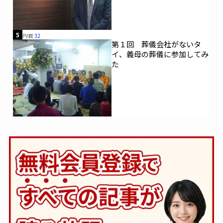
5
PV数
32
第１回 葬儀会社がないタ
イ、義母の葬儀に参加してみ
た