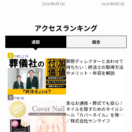
率は29.5％で前回から低
ルに貸切型家族葬空間『第
2026年8月7日
2026年8月7日
下。「大相続時代」でも家
８ホール～Living～』オー
族の会話は進まず～すむた
プン～メモリードグループ
す～
～
一般公開
一般公開
アクセスランキング
週間
総合
1
PV数
1,176
葬祭ディレクターとあわせて
持ちたい｜終活士の取得方法
やメリット・年収を解説
2
PV数
66
急なお通夜・葬式でも安心！
ネイルを隠すためのネイルシ
ール「カバーネイル」を発売
／株式会社サンライフ