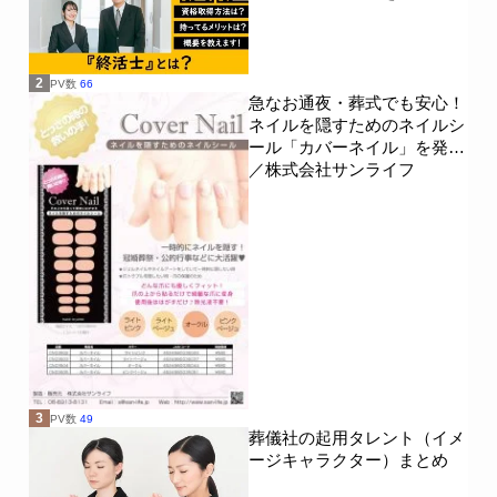
2
PV数
66
急なお通夜・葬式でも安心！
ネイルを隠すためのネイルシ
ール「カバーネイル」を発売
／株式会社サンライフ
3
PV数
49
葬儀社の起用タレント（イメ
ージキャラクター）まとめ