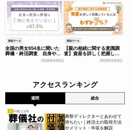
開始 ─ 合同永久埋葬（合祀
一般公開
墓）への改葬がお二人目以
降100,000円（税込）に【株
式会社前方後円墳】～前方
後円墳～
一般公開
調査データ
調査データ
全国の男女654名に聞いた
【親の相続に関する意識調
葬儀・終活調査 自身や家
査】資産を詳しく把握して
族の葬儀について「特に考
いる人はわずか7％？具体的
2026年8月6日
2026年8月6日
えていない」が57.3％～
に話せていない人の約半数
NEXER Group～
が「お盆に話したい」｜
一般公開
「しっかり保険、ちゃんと
節約。」が親の相続につい
アクセスランキング
て400名を対象に意識調査
を実施～Sasuke Financial
Lab～
一般公開
週間
総合
1
PV数
1,176
葬祭ディレクターとあわせて
持ちたい｜終活士の取得方法
やメリット・年収を解説