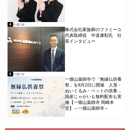
4
PV数
39
株式会社家族葬のファミーユ
代表取締役 中道康彰氏 社
長インタビュー
5
PV数
32
一畑山薬師寺で「無縁仏供養
祭」を8月2日に開催 人形・
ぬいぐるみ・ペットの供養、
国産じゃがいも無料配布も実
施【一畑山薬師寺 岡崎本
堂】～一畑山薬師寺～