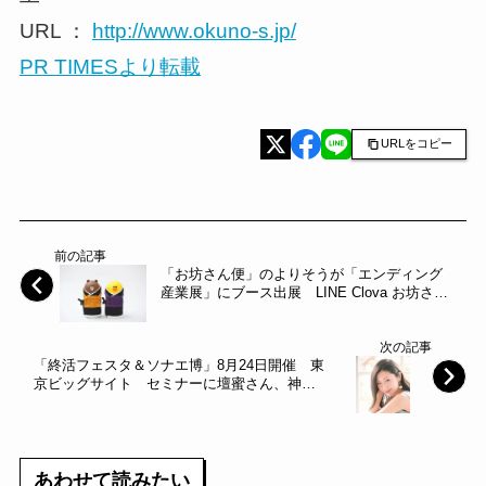
URL ：
http://www.okuno-s.jp/
PR TIMESより転載
URLをコピー
前の記事
「お坊さん便」のよりそうが「エンディング
産業展」にブース出展 LINE Clova お坊さん
便スキル体験会・特別プログラムに法話スキ
ル提供僧侶が登場 ３分“ライブ”法話 体験会
次の記事
を限定開催！
「終活フェスタ＆ソナエ博」8月24日開催 東
京ビッグサイト セミナーに壇蜜さん、神田
陽子さんら登壇
あわせて読みたい