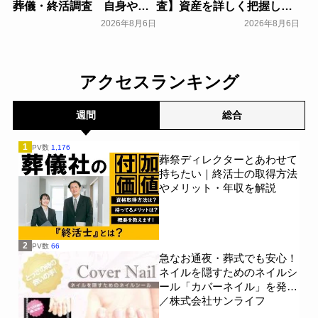
葬儀・終活調査 自身や家
査】資産を詳しく把握して
族の葬儀について「特に考
いる人はわずか7％？具体的
2026年8月6日
2026年8月6日
えていない」が57.3％～
に話せていない人の約半数
NEXER Group～
が「お盆に話したい」｜
一般公開
「しっかり保険、ちゃんと
節約。」が親の相続につい
アクセスランキング
て400名を対象に意識調査
を実施～Sasuke Financial
Lab～
一般公開
週間
総合
1
PV数
1,176
葬祭ディレクターとあわせて
持ちたい｜終活士の取得方法
やメリット・年収を解説
2
PV数
66
急なお通夜・葬式でも安心！
ネイルを隠すためのネイルシ
ール「カバーネイル」を発売
／株式会社サンライフ