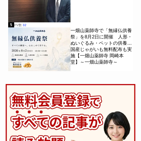
5
PV数
32
一畑山薬師寺で「無縁仏供養
祭」を8月2日に開催 人形・
ぬいぐるみ・ペットの供養、
国産じゃがいも無料配布も実
施【一畑山薬師寺 岡崎本
堂】～一畑山薬師寺～