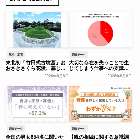
墓地・墓石
調査データ
東北初「竹田式古墳墓」お
大切な存在を失うことで生
おさきさくら花陵、墓じま
じてしまう仕事への支障
いのご負担を軽減する「墓
「経験がある」38.8％～ビ
2026年8月6日
2026年8月6日
じまいアシストプラン」を
ースタイルグループ～
開始 ─ 合同永久埋葬（合祀
一般公開
墓）への改葬がお二人目以
降100,000円（税込）に【株
式会社前方後円墳】～前方
後円墳～
一般公開
調査データ
調査データ
全国の男女654名に聞いた
【親の相続に関する意識調