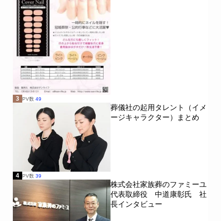
3
PV数
49
葬儀社の起用タレント（イメ
ージキャラクター）まとめ
4
PV数
39
株式会社家族葬のファミーユ
代表取締役 中道康彰氏 社
長インタビュー