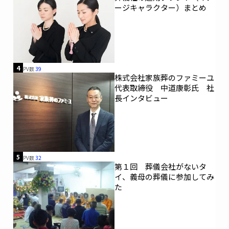
ージキャラクター）まとめ
4
PV数
39
株式会社家族葬のファミーユ
代表取締役 中道康彰氏 社
長インタビュー
5
PV数
32
第１回 葬儀会社がないタ
イ、義母の葬儀に参加してみ
た