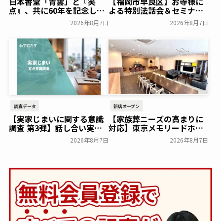
日本香堂「青雲」と『笑
【福岡市早良区】お寺様に
点』、共に60年を記念した
よる特別法話会＆セミナー
初コラボ！オリジナルグッ
特典「無料試食会」を8月
2026年8月7日
2026年8月7日
ズのプレゼントキャンペー
18日(月)にシティホール飯
ンを実施～日本香堂～
倉にて開催！～ベルコ～
一般公開
一般公開
調査データ
新店オープン
【実家じまいに関する意識
【家族葬ニーズの高まりに
調査 第3弾】話し合い実施
対応】東京メモリードホー
率は29.5％で前回から低
ルに貸切型家族葬空間『第
2026年8月7日
2026年8月7日
下。「大相続時代」でも家
８ホール～Living～』オー
族の会話は進まず～すむた
プン～メモリードグループ
す～
～
一般公開
一般公開