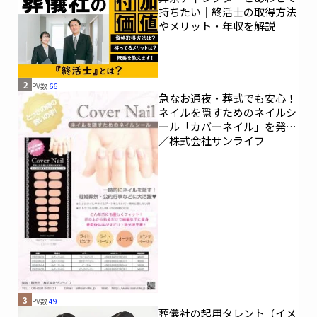
持ちたい｜終活士の取得方法
やメリット・年収を解説
2
PV数
66
急なお通夜・葬式でも安心！
ネイルを隠すためのネイルシ
ール「カバーネイル」を発売
／株式会社サンライフ
3
PV数
49
葬儀社の起用タレント（イメ