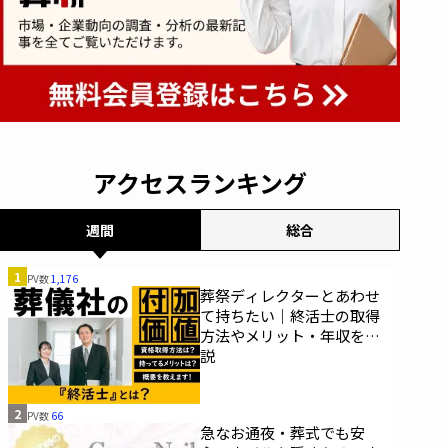
アクセスランキング
週間
総合
1
PV数
1,176
葬祭ディレクターとあわせ
て持ちたい｜終活士の取得
方法やメリット・年収を解
説
2
PV数
66
急なお通夜・葬式でも安