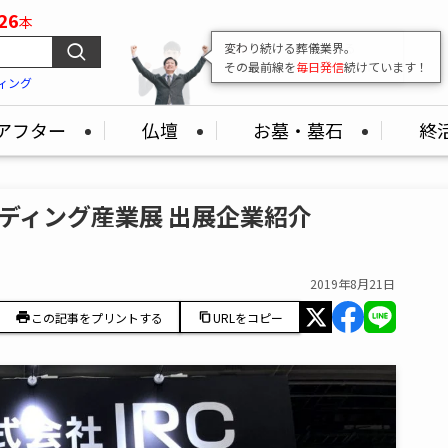
26
本
変わり続ける葬儀業界。
その最前線を
毎日発信
続けています！
ィング
アフター
仏壇
お墓・墓石
終
ンディング産業展 出展企業紹介
2019年8月21日
この記事をプリントする
URLをコピー