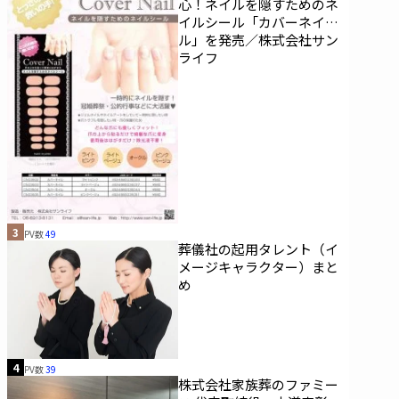
心！ネイルを隠すためのネ
イルシール「カバーネイ
ル」を発売／株式会社サン
ライフ
3
PV数
49
葬儀社の起用タレント（イ
メージキャラクター）まと
め
4
PV数
39
株式会社家族葬のファミー