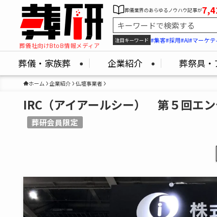
7,4
葬儀業界のあらゆるノウハウ記事が
#集客
#採用
#AI
#マーケテ
注目キーワード
葬儀社向けBtoB情報メディア
葬儀・家族葬
企業紹介
葬祭具・
ホーム
企業紹介
仏壇事業者
IRC（アイアールシー） 第５回エ
葬研会員限定