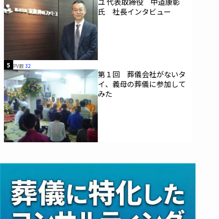
ユ 代表取締役 中道康彰
氏 社長インタビュー
5
PV数
32
第１回 葬儀会社がないタ
イ、義母の葬儀に参加して
みた