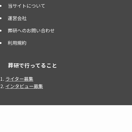
当サイトについて
運営会社
葬研へのお問い合わせ
利用規約
葬研で行ってること
ライター募集
インタビュー募集
インフォメーション
葬研（そうけん）はライフエンディング業界の発展を目
的として、
葬儀屋JP
が、掲載・運営しているWebメディ