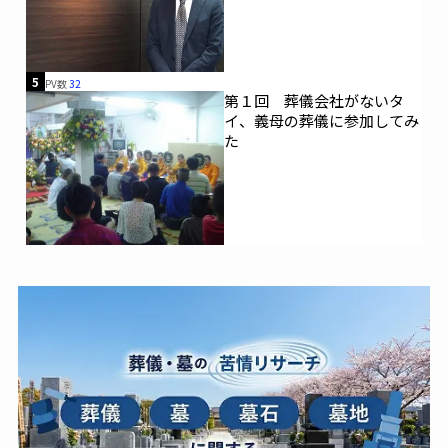
5
PV数
32
第１回 葬儀会社がないタ
イ、義母の葬儀に参加してみ
た