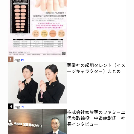
3
PV数
49
葬儀社の起用タレント（イメ
ージキャラクター）まとめ
4
PV数
39
株式会社家族葬のファミーユ
代表取締役 中道康彰氏 社
長インタビュー