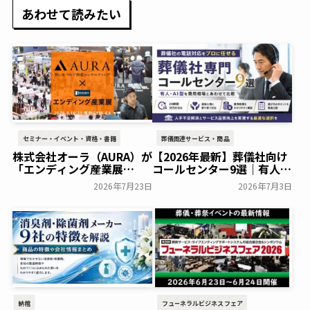
あわせて読みたい
セミナー・イベント・資格・書籍
葬儀関連サービス・商品
株式会社オーラ（AURA）が
【2026年最新】葬儀社向け
「エンディング産業展
コールセンター9選｜有人・
2026」の冠スポンサーに決
AI型を費用相場とあわせて
2026年7月23日
2026年7月3日
定～エンディング産業展実
比較
葬研会員限定
行委員会～
一般公開
納棺
フューネラルビジネスフェア