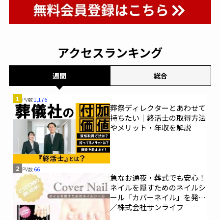
アクセスランキング
週間
総合
1
PV数
1,176
葬祭ディレクターとあわせて
持ちたい｜終活士の取得方法
やメリット・年収を解説
2
PV数
66
急なお通夜・葬式でも安心！
ネイルを隠すためのネイルシ
ール「カバーネイル」を発売
／株式会社サンライフ