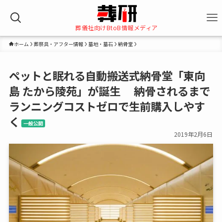
葬儀社向けBtoB情報メディア
ホーム
葬祭具・アフター情報
墓地・墓石
納骨堂
ペットと眠れる自動搬送式納骨堂「東向
島 たから陵苑」が誕生 納骨されるまで
ランニングコストゼロで生前購入しやす
く
一般公開
2019年2月6日