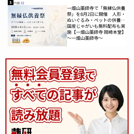
5
PV数
32
一畑山薬師寺で「無縁仏供養
祭」を8月2日に開催 人形・
ぬいぐるみ・ペットの供養、
国産じゃがいも無料配布も実
施【一畑山薬師寺 岡崎本堂】
～一畑山薬師寺～