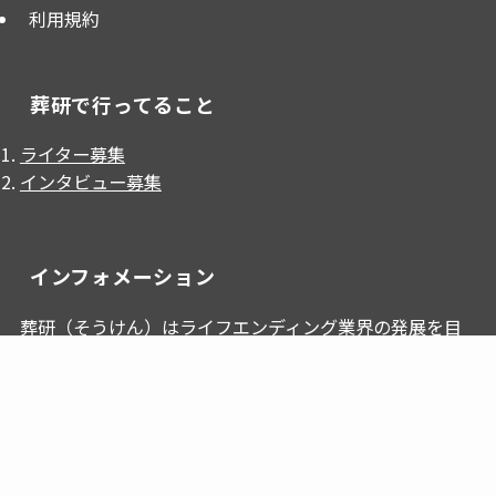
利用規約
葬研で行ってること
ライター募集
インタビュー募集
インフォメーション
葬研（そうけん）はライフエンディング業界の発展を目
的として、
葬儀屋JP
が、掲載・運営しているWebメディ
アです。
葬研では『墓じまい』に困っている方の支援をおこなっ
ています。 葬儀,仏壇,墓石,相続事業者様において、連携
先にお困りであれば『
墓じまい相談本舗
』にお問合せ下