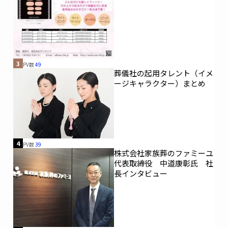
3
PV数
49
葬儀社の起用タレント（イメ
ージキャラクター）まとめ
4
PV数
39
株式会社家族葬のファミーユ
代表取締役 中道康彰氏 社
長インタビュー