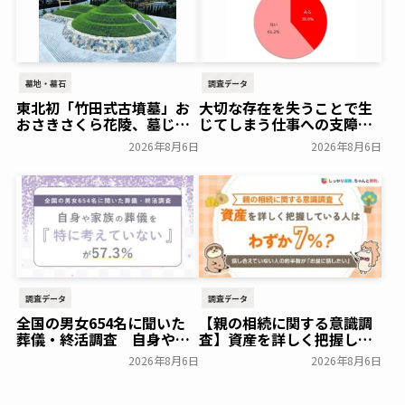
墓地・墓石
調査データ
東北初「竹田式古墳墓」お
大切な存在を失うことで生
おさきさくら花陵、墓じま
じてしまう仕事への支障
いのご負担を軽減する「墓
「経験がある」38.8％～ビ
2026年8月6日
2026年8月6日
じまいアシストプラン」を
ースタイルグループ～
開始 ─ 合同永久埋葬（合祀
一般公開
墓）への改葬がお二人目以
降100,000円（税込）に
【株式会社前方後円墳】～
前方後円墳～
一般公開
調査データ
調査データ
全国の男女654名に聞いた
【親の相続に関する意識調
葬儀・終活調査 自身や家
査】資産を詳しく把握して
族の葬儀について「特に考
いる人はわずか7％？具体的
2026年8月6日
2026年8月6日
えていない」が57.3％～
に話せていない人の約半数
NEXER Group～
が「お盆に話したい」｜
一般公開
「しっかり保険、ちゃんと