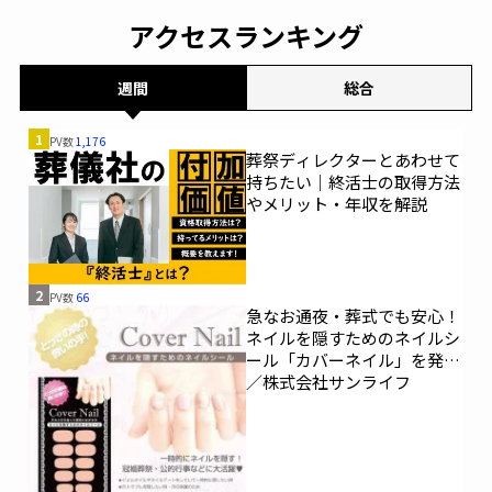
節約。」が親の相続につい
アクセスランキング
て400名を対象に意識調査
を実施～Sasuke Financial
Lab～
一般公開
週間
総合
1
PV数
1,176
葬祭ディレクターとあわせて
持ちたい｜終活士の取得方法
やメリット・年収を解説
2
PV数
66
急なお通夜・葬式でも安心！
ネイルを隠すためのネイルシ
ール「カバーネイル」を発売
／株式会社サンライフ