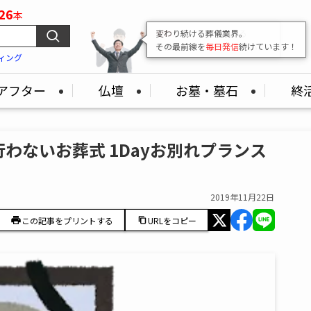
26
本
変わり続ける葬儀業界。
その最前線を
毎日発信
続けています！
ィング
アフター
仏壇
お墓・墓石
終
わないお葬式 1Dayお別れプランス
2019年11月22日
この記事をプリントする
URLをコピー