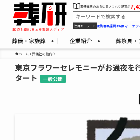
7,4
葬儀業界のあらゆるノウハウ記事が
#集客
#採用
#AI
#マーケテ
注目キーワード
葬儀社向けBtoB情報メディア
葬儀・家族葬
企業紹介
葬祭具・
ホーム
葬儀社の動向
東京フラワーセレモニーがお通夜を行
タート
一般公開