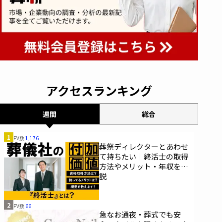
アクセスランキング
週間
総合
1
PV数
1,176
葬祭ディレクターとあわせ
て持ちたい｜終活士の取得
方法やメリット・年収を解
説
2
PV数
66
急なお通夜・葬式でも安