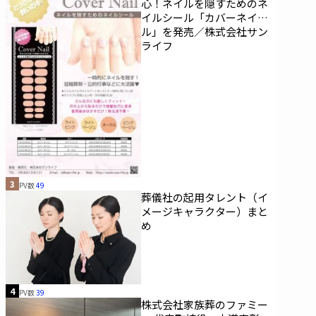
心！ネイルを隠すためのネ
イルシール「カバーネイ
ル」を発売／株式会社サン
ライフ
3
PV数
49
葬儀社の起用タレント（イ
メージキャラクター）まと
め
4
PV数
39
株式会社家族葬のファミー