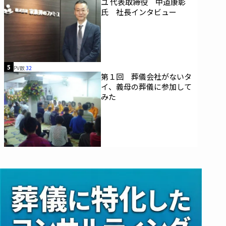
ユ 代表取締役 中道康彰
氏 社長インタビュー
5
PV数
32
第１回 葬儀会社がないタ
イ、義母の葬儀に参加して
みた