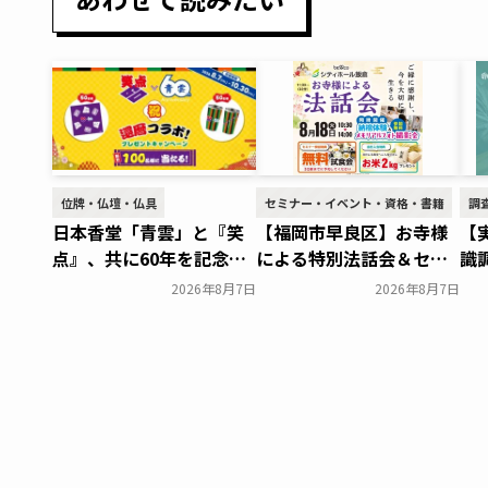
位牌・仏壇・仏具
セミナー・イベント・資格・書籍
調
日本香堂「青雲」と『笑
【福岡市早良区】お寺様
【
点』、共に60年を記念し
による特別法話会＆セミ
識
た初コラボ！オリジナル
ナー特典「無料試食会」
実
2026年8月7日
2026年8月7日
グッズのプレゼントキャ
を8月18日(月)にシティホ
ら
ンペーンを実施～日本香
ール飯倉にて開催！～ベ
で
堂～
ルコ～
～
一般公開
一般公開