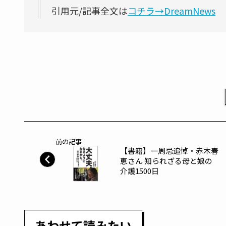
引用元/記事全文は
コチラ→DreamNews
前の記事
【書籍】一周忌追悼・赤木春
恵さん 知られざる母と娘の
介護1500日
あわせて読みたい