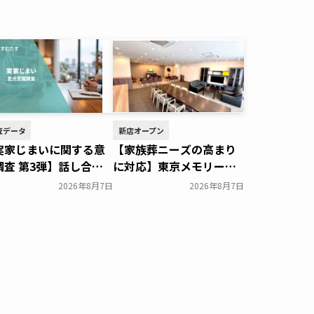
査データ
新店オープン
実家じまいに関する意
【家族葬ニーズの高まり
調査 第3弾】話し合い
に対応】東京メモリード
施率は29.5％で前回か
ホールに貸切型家族葬空
2026年8月7日
2026年8月7日
低下。「大相続時代」
間『第８ホール～Living
も家族の会話は進まず
～』オープン～メモリー
すむたす～
ドグループ～
一般公開
一般公開