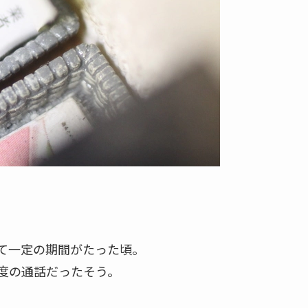
つは「布団のシミが物語る、故人が残した遺書と生
人からは、「キャー」「えぇぇー」「つらい」
ていた。
界し口数は少ない寡黙な父親が残したものそれは