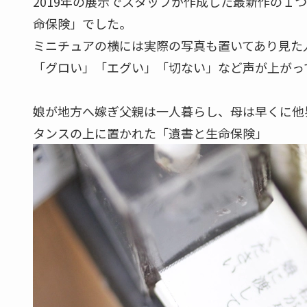
最後はふとんで発見された
■孤独死とゴミ屋敷のミニチュアは合計１５個展