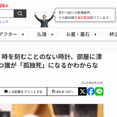
26
本
変わり続ける葬儀業界。
その最前線を
毎日発信
続けています！
ィング
アフター
仏壇
お墓・墓石
終
】時を刻むことのない時計、部屋に漂
いつ誰が「孤独死」になるかわからな
2019年8月26日
この記事をプリントする
URLをコピー