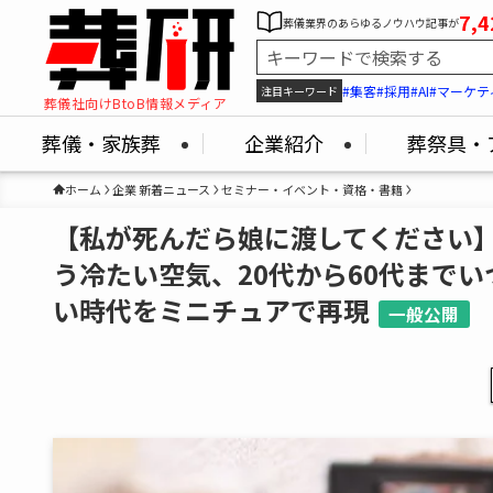
7,4
葬儀業界のあらゆるノウハウ記事が
#集客
#採用
#AI
#マーケテ
注目キーワード
葬儀社向けBtoB情報メディア
葬儀・家族葬
企業紹介
葬祭具・
ホーム
企業 新着ニュース
セミナー・イベント・資格・書籍
【私が死んだら娘に渡してください
う冷たい空気、20代から60代まで
い時代をミニチュアで再現
一般公開