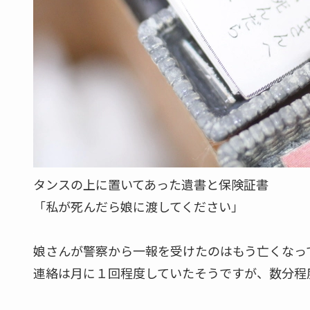
2019年の展示でスタッフが作成した最新作の１
命保険」でした。
ミニチュアの横には実際の写真も置いてあり見た
「グロい」「エグい」「切ない」など声が上がっ
娘が地方へ嫁ぎ父親は一人暮らし、母は早くに他
タンスの上に置かれた「遺書と生命保険」