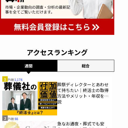
アクセスランキング
週間
総合
1
PV数
1,176
葬祭ディレクターとあわせ
て持ちたい｜終活士の取得
方法やメリット・年収を解
説
2
PV数
66
急なお通夜・葬式でも安