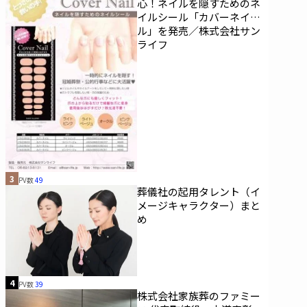
心！ネイルを隠すためのネ
イルシール「カバーネイ
ル」を発売／株式会社サン
ライフ
3
PV数
49
葬儀社の起用タレント（イ
メージキャラクター）まと
め
4
PV数
39
株式会社家族葬のファミー