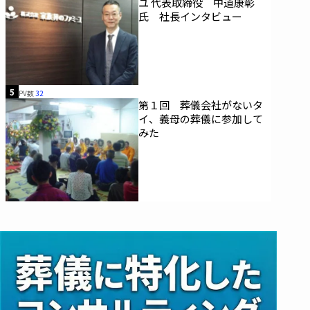
ユ 代表取締役 中道康彰
氏 社長インタビュー
5
PV数
32
第１回 葬儀会社がないタ
イ、義母の葬儀に参加して
みた