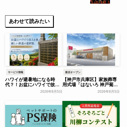
あわせて読みたい
サービス情報
新店オープン
ハワイが避暑地になる時
【神戸市兵庫区】家族葬専
代？！お盆にハワイで故人
用式場「はないろ 神戸菊水
を偲ぶ、新しい供養の選択
店」がグランドオープン！8
2026年8月5日
2026年8月5日
肢。ハワイ永久管理霊園に
月29日(土)よりオープニン
『想いをつなぐメモリアル
グ内覧会を開催～ベルコ～
ウォール』誕生――散骨後
一般公開
も手を合わせる場所を提案
～NorthStar Memorial
Group～
一般公開