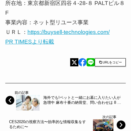
所在地：東京都新宿区四谷４-28-８ PALTビル８
F
事業内容：ネット型リユース事業
ＵＲＬ：
https://buysell-technologies.com/
PR TIMESより転載
URLをコピー
前の記事
海外でも!ペットと一緒にお墓に入りたい人が
急増中 麻布十番の納骨堂、問い合わせは 8 倍
に
次の記事
CES2020の視察方法〜効率的な情報収集をす
るために〜