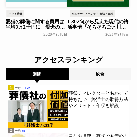
ペット葬儀
セミナー・イベント・資格・書籍
愛猫の葬儀に関する費用は
1,302句から見えた現代の終
平均3万2千円に。愛犬の場
活事情『そろそろごと川柳
合は？ 6年間で変化した実
コンテスト』入賞作品発表
2026年8月5日
2026年8月5日
態を調査：ペット保険「PS
～大和ライフネクスト～
保険」調べ～ペットメディ
一般公開
カルサポート～
一般公開
アクセスランキング
週間
総合
1
PV数
1,176
葬祭ディレクターとあわせて
持ちたい｜終活士の取得方法
やメリット・年収を解説
2
PV数
66
急なお通夜・葬式でも安心！