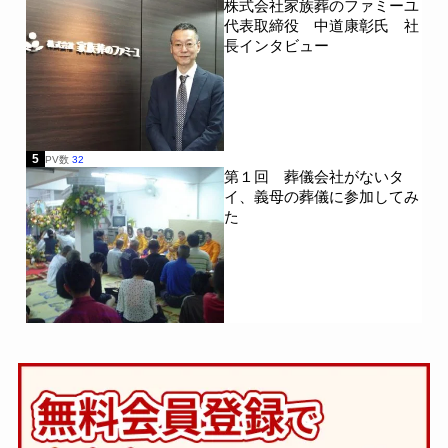
株式会社家族葬のファミーユ
代表取締役 中道康彰氏 社
長インタビュー
5
PV数
32
第１回 葬儀会社がないタ
イ、義母の葬儀に参加してみ
た