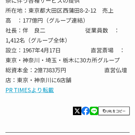
樹木葬については「取り入れてみたい」が
56.4％で、今回調査したサービスで唯一「取り
入れてみたい」が過半数を超えた。理由として
は、「故人の魂が新しい命に宿るような気がす
る」や「故人にも感謝されそう」など故人の安
寧に期待を寄せる回答が票を集める傍ら、都市
部を中心とした「墓不足」や、「墓の管理」を
託せる人がいない事など、現代人が抱えるお墓
事情の受け皿として評価されている一面も垣間
見れる。 ※理由は複数回答可