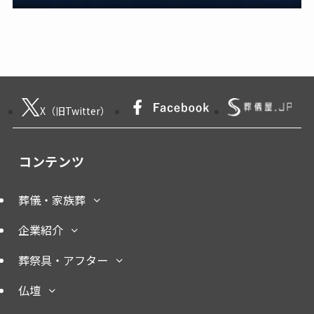
セミナー・イベント・資格・書籍
調査データ
【福岡市早良区】お寺様に
【実家じまいに関する意識
よる特別法話会＆セミナー
調査 第3弾】話し合い実施
特典「無料試食会」を8月
率は29.5％で前回から低
2026年8月7日
2026年8月7日
18日(月)にシティホール飯
下。「大相続時代」でも家
倉にて開催！～ベルコ～
族の会話は進まず～すむた
す～
一般公開
一般公開