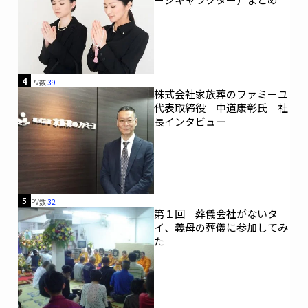
社長：伴 良二 従業員数 ：
1,412名（グループ全体）
設立：1967年4月17日 直営斎場 ：
東京・神奈川・埼玉・栃木に30カ所グループ
総資本金：2億7383万円 直営仏壇
店：東京・神奈川に6店舗
PR TIMESより転載
URLをコピー
前の記事
ペットと眠れる自動搬送式納骨堂「東向島 た
から陵苑」が誕生 納骨されるまでランニン
グコストゼロで生前購入しやすく