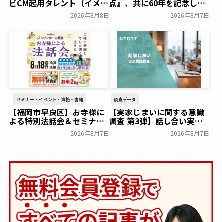
■その他葬儀サービスの説明
①葬儀のドライブスルーサービス・・・葬儀の
式場内には立ち寄らず、施設脇の窓口に車を着
け、車中からの香典渡しや焼香のみができるサ
ービス
②葬儀のインターネットライブ動画配信サービ
ス・・・諸事情で葬儀に参列できない人が、PC
やスマートフォン等でリアルタイムで葬儀の様
子を閲覧できる動画配信サービス
③散骨・・・墓をつくらず、火葬後の焼骨を粉