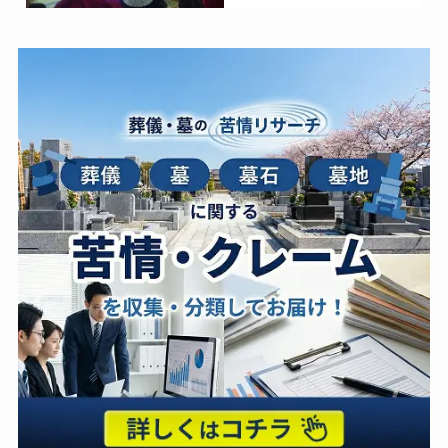
次の記事
IR情報から読み解く 葬儀企業研究 ～過去3期
の会館数の推移と売上～ Vol.1：平安レイサ
ービス
あわせて読みたい
葬儀社の経営戦略
位牌・仏壇・仏具
【2022年版】葬儀社のテレ
日本香堂「青雲」と『笑
ビCM起用タレント（イメー
点』、共に60年を記念した
ジキャラクター）まとめ
初コラボ！オリジナルグッ
2026年8月8日
2026年8月7日
ズのプレゼントキャンペー
葬研会員限定
ンを実施～日本香堂～
一般公開