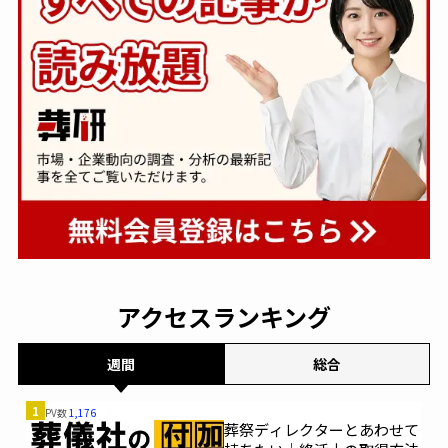
末状にし、海や山中、空、宇宙にて散布して故
人を弔う方法
■調査実施概要
調査方法 ｜インターネットによる調査
有効回答数 ｜400名
データ集計期間 ｜2018年11月12日～11月13日
調査対象 ｜1都5県(東京都、神奈川県、埼
玉県、千葉県、栃木県、群馬県)在住の男女で直
近5年以内に身内以外も参列する参列者21名以上
の葬儀の喪主(準ずる立場)を経験した40歳～70
歳の方
男女比 ｜男性：200人（50％）、女性：