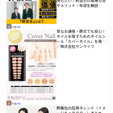
200人（50％）
年齢 ｜40代：100人（25％）、50代：
100人（25％）、60代100人（25％）、70代100
人（25％）
(※)「喪主に準ずる立場」とは、喪主ではない
が、喪主と一緒に葬儀社のやりとりなどに参加
したり、葬儀費用の収支を確認したりするなど
葬儀を把握する立場にある方
■くらしの友 会社概要
事業内容：互助会の会員募集業務および冠婚葬
祭に伴う各種サービスの提供
所在地：東京都大田区西蒲田8-2-12 売上
高 ：177億円（グループ連結）