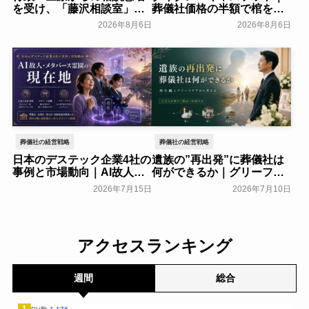
を受け、「藤沢相談室」を
葬儀社価格の半額で棺を売
開設～アドバンスライフプ
る「DTC型棺ビジネス」の
2026年8月6日
2026年8月6日
ランニング～
モデルを解説
一般公開
葬研会員限定
葬儀社の経営戦略
葬儀社の経営戦略
日本のデステック企業4社の
遺族の”再出発”に葬儀社は
事例と市場動向｜AI故人・
何ができるか｜グリーフケ
メタバース霊園の現在地
アから読み解く故人との向
2026年7月15日
2026年7月10日
き合い方
葬研会員限定
葬研会員限定
アクセスランキング
週間
総合