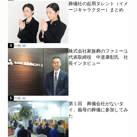
葬儀社の起用タレント（イメ
ージキャラクター）まとめ
4
PV数
39
株式会社家族葬のファミーユ
代表取締役 中道康彰氏 社
長インタビュー
5
PV数
32
第１回 葬儀会社がないタ
イ、義母の葬儀に参加してみ
た