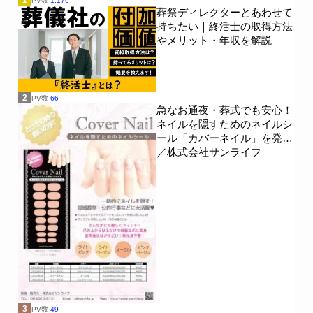
1
PV数
1,176
葬祭ディレクターとあわせて
持ちたい｜終活士の取得方法
やメリット・年収を解説
2
PV数
66
急なお通夜・葬式でも安心！
ネイルを隠すためのネイルシ
ール「カバーネイル」を発売
／株式会社サンライフ
3
PV数
49