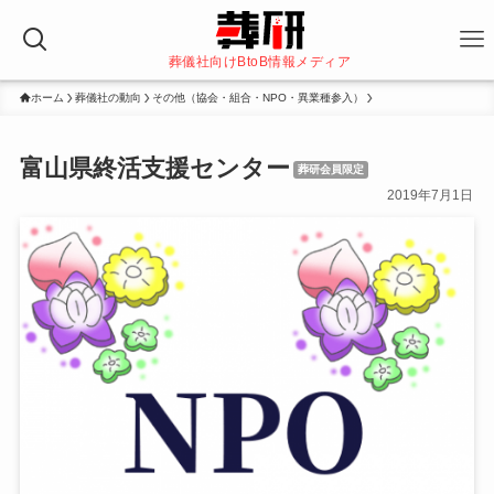
葬儀社向けBtoB情報メディア
ホーム
葬儀社の動向
その他（協会・組合・NPO・異業種参入）
富山県終活支援センター
葬研会員限定
2019年7月1日