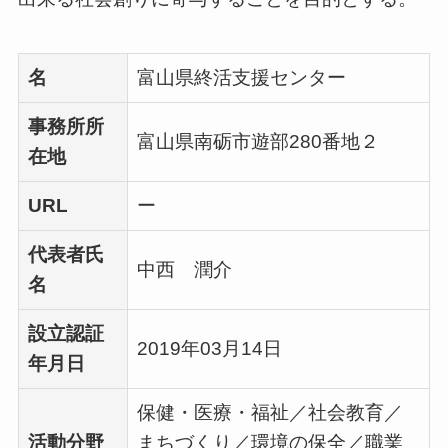
名
富山県終活支援センター
事務所所
富山県南砺市遊部280番地２
在地
URL
ー
代表者氏
中西 潤介
名
設立認証
2019年03月14日
年月日
保健・医療・福祉／社会教育／
活動分野
まちづくり／環境の保全／職業