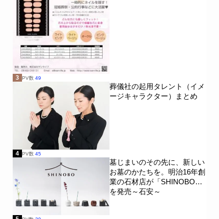
3
PV数
49
葬儀社の起用タレント（イメ
ージキャラクター）まとめ
4
PV数
45
墓じまいのその先に、新しい
お墓のかたちを。明治16年創
業の石材店が「SHINOBO」
を発売～石安～