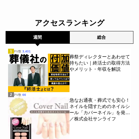
2.00％｜費用負担軽減策1位
ズのプレゼントキャンペー
は「親族間での費用分担」
ンを実施～日本香堂～
40.00％【わたしたちの墓じ
一般公開
まい】～huhu～
一般公開
アクセスランキング
週間
総合
1
PV数
3,401
葬祭ディレクターとあわせて
持ちたい｜終活士の取得方法
やメリット・年収を解説
2
PV数
66
急なお通夜・葬式でも安心！
ネイルを隠すためのネイルシ
ール「カバーネイル」を発売
／株式会社サンライフ