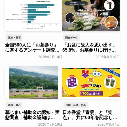
墓地・墓石
調査データ
全国500人に「お墓参り」
「お盆に故人を思い出す」
に関するアンケート調査～
65.8%、お墓参りに行けな
全石協～
い人の60.4%が「何か供養
一般公開
2026年8月10日
2026年8月10日
したい」と回答。お盆やお
墓参り、自宅での供養に関
する意識調査～ライテック
～
一般公開
墓地・墓石
位牌・仏壇・仏具
墓じまい補助金の認知・実
日本香堂「青雲」と『笑
態調査｜補助金認知は
点』、共に60年を記念した
24.00％、実際の利用は
初コラボ！オリジナルグッ
2026年8月10日
2026年8月7日