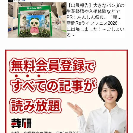
5
PV数
39
【出展報告】大きなパンダの
生花祭壇や入棺体験などで
PR！あんしん祭典、「朝日
新聞Reライフフェス2026」
に出展しました！～ごじょい
る～