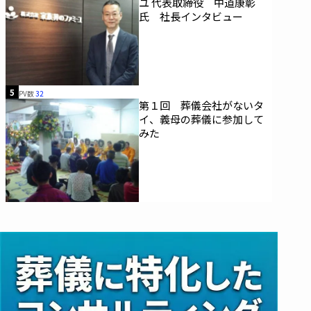
ユ 代表取締役 中道康彰
氏 社長インタビュー
5
PV数
32
第１回 葬儀会社がないタ
イ、義母の葬儀に参加して
みた