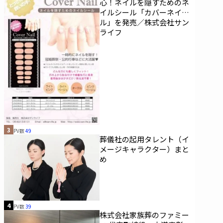
心！ネイルを隠すためのネ
イルシール「カバーネイ
ル」を発売／株式会社サン
ライフ
3
PV数
49
葬儀社の起用タレント（イ
メージキャラクター）まと
め
4
PV数
39
株式会社家族葬のファミー