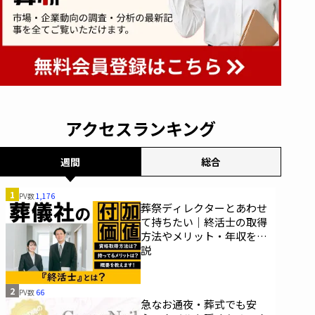
アクセスランキング
週間
総合
1
PV数
1,176
葬祭ディレクターとあわせ
て持ちたい｜終活士の取得
方法やメリット・年収を解
説
2
PV数
66
急なお通夜・葬式でも安