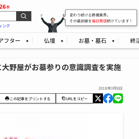
26
本
葬儀業界の
変わり続ける葬儀業界。
"いま"
がここでわかる！
最新の市場情報をどこよりも早くお届け
その最前線を
毎日発信
続けています！
ィング
アフター
仏壇
お墓・墓石
終
前に大野屋がお墓参りの意識調査を実施
2018年3月8日
この記事をプリントする
URLをコピー