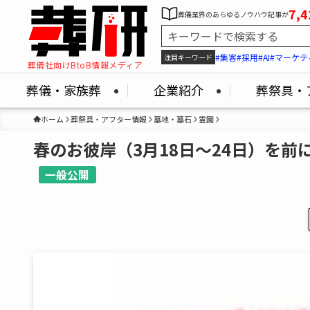
7,4
葬儀業界のあらゆるノウハウ記事が
#集客
#採用
#AI
#マーケテ
注目キーワード
葬儀社向けBtoB情報メディア
葬儀・家族葬
企業紹介
葬祭具・
ホーム
葬祭具・アフター情報
墓地・墓石
霊園
春のお彼岸（3月18日～24日）を
一般公開