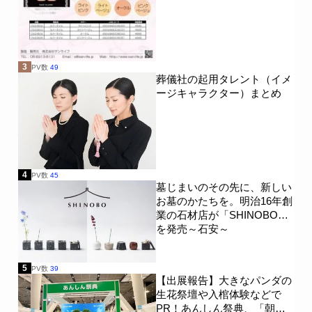
3
PV数
49
葬儀社の起用タレント（イメ
ージキャラクター）まとめ
4
PV数
45
墓じまいのその先に、新しい
お墓のかたちを。明治16年創
業の石材店が「SHINOBO」
を発売～石安～
5
PV数
39
【出展報告】大きなパンダの
生花祭壇や入棺体験などで
PR！あんしん祭典、「朝日