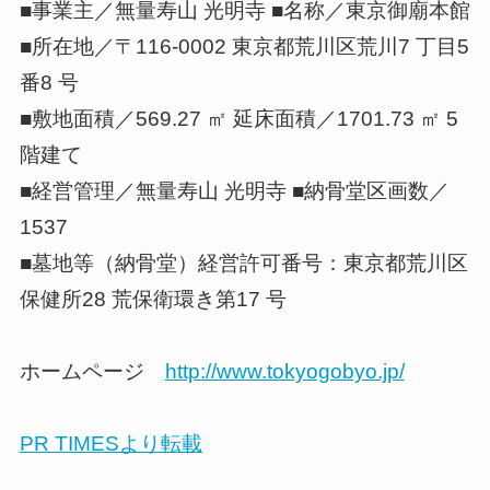
■事業主／無量寿山 光明寺 ■名称／東京御廟本館
■所在地／〒116-0002 東京都荒川区荒川7 丁目5
番8 号
■敷地面積／569.27 ㎡ 延床面積／1701.73 ㎡ 5
階建て
■経営管理／無量寿山 光明寺 ■納骨堂区画数／
1537
■墓地等（納骨堂）経営許可番号：東京都荒川区
保健所28 荒保衛環き第17 号
ホームページ
http://www.tokyogobyo.jp/
PR TIMESより転載