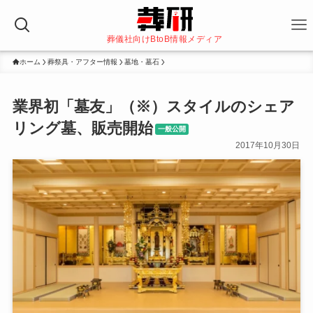
葬儀社向けBtoB情報メディア
ホーム
葬祭具・アフター情報
墓地・墓石
業界初「墓友」（※）スタイルのシェア
リング墓、販売開始
一般公開
2017年10月30日