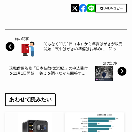
URLをコピー
前の記事
間もなく11月1日（水）から年賀はがきが販売
開始！喪中はがきの準備はお早めに 知って
おきたい喪中はがきの基本マナーを最新QAと
併せてご紹介
次の記事
現職僧侶監修「日本仏教検定3級」の申込受付
を11月1日開始 答えを調べながら回答する
形式で勉強・試験を平行実施
あわせて読みたい