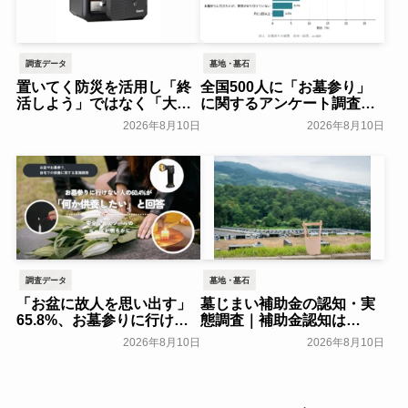
調査データ
墓地・墓石
置いてく防災を活用し「終
全国500人に「お墓参り」
活しよう」ではなく「大事
に関するアンケート調査～
なものを金庫にまとめる」
全石協～
一般公開
2026年8月10日
2026年8月10日
高齢の親と考える、防災・
終活のススメ～マスターロ
ック・セントリー日本～
一般公開
調査データ
墓地・墓石
「お盆に故人を思い出す」
墓じまい補助金の認知・実
65.8%、お墓参りに行けな
態調査｜補助金認知は
い人の60.4%が「何か供養
24.00％、実際の利用は
2026年8月10日
2026年8月10日
したい」と回答。お盆やお
2.00％｜費用負担軽減策1位
墓参り、自宅での供養に関
は「親族間での費用分担」
する意識調査～ライテック
40.00％【わたしたちの墓じ
～
まい】～huhu～
一般公開
一般公開