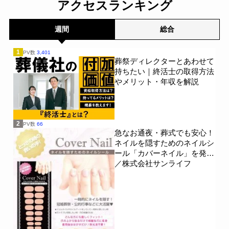
アクセスランキング
週間
総合
1
PV数
3,401
葬祭ディレクターとあわせて
持ちたい｜終活士の取得方法
やメリット・年収を解説
2
PV数
66
急なお通夜・葬式でも安心！
ネイルを隠すためのネイルシ
ール「カバーネイル」を発売
／株式会社サンライフ