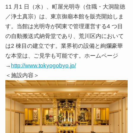
11 月1 日（水）、町屋光明寺（住職・大洞龍徳
／浄土真宗）は、東京御廟本館を販売開始しま
す。当館は光明寺が関東で管理運営する4 つ目
の自動搬送式納骨堂であり、荒川区内において
は2 棟目の建立です。業界初の設備と絢爛豪華
な本堂は、ご見学も可能です。ホームページ
→
http://www.tokyogobyo.jp/
＜施設内容＞