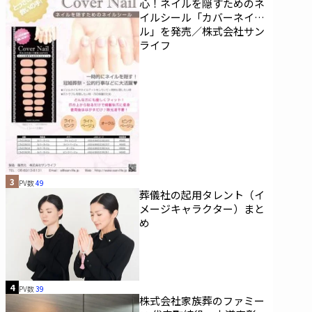
心！ネイルを隠すためのネ
イルシール「カバーネイ
ル」を発売／株式会社サン
ライフ
3
PV数
49
葬儀社の起用タレント（イ
メージキャラクター）まと
め
4
PV数
39
株式会社家族葬のファミー