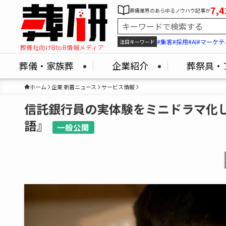
7,4
葬儀業界のあらゆるノウハウ記事が
#集客
#採用
#AI
#マーケテ
注目キーワード
葬儀社向けBtoB情報メディア
葬儀・家族葬
企業紹介
葬祭具・
ホーム
企業 新着ニュース
サービス情報
信託銀行員の実体験をミニドラマ化し
語』
一般公開