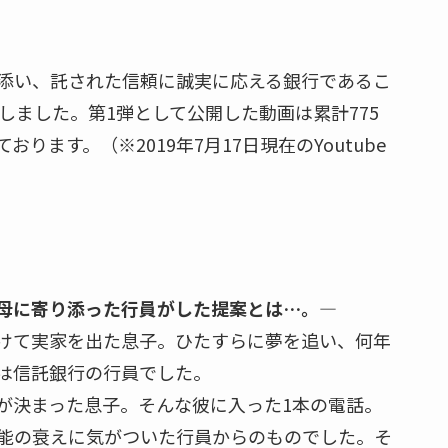
添い、託された信頼に誠実に応える銀行であるこ
しました。第1弾として公開した動画は累計775
ます。（※2019年7月17日現在のYoutube
母
に
寄り添った
行員がした提案
とは
…
。
―
けて実家を出た息子。ひたすらに夢を追い、何年
は信託銀行の行員でした。
が決まった息子。そんな彼に入った1本の電話。
能の衰えに気がついた行員からのものでした。そ