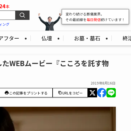
24
本
変わり続ける葬儀業界。
その最前線を
毎日発信
続けています！
ィング
アフター
仏壇
お墓・墓石
終
たWEBムービー『こころを託す物
2019年8月16日
この記事をプリントする
URLをコピー