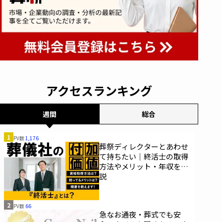
アクセスランキング
週間
総合
1
PV数
1,176
葬祭ディレクターとあわせ
て持ちたい｜終活士の取得
方法やメリット・年収を解
説
2
PV数
66
急なお通夜・葬式でも安