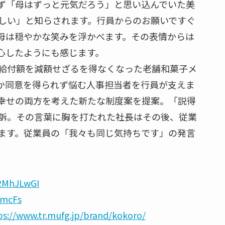
ず「母はずっと元気だろう」と思い込んでいた美
しい」と知らされます。行員からのお願いですぐ
母は穏やかな笑みを浮かべます。その表情からは
心したようにも感じます。
給付額を減額せざるを得なくなった老舗和菓子メ
か同意を得られず悩む人事担当者を行員が支えま
幸せの両方を考えた新たな制度案を提案。「説得
訴。その言葉に胸を打たれた社長はその後、従業
ます。従業員の「我々も同じ気持ちです」の発言
B2MhJLwGI
TmcFs
ps://www.tr.mufg.jp/brand/kokoro/