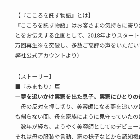
【『こころを託す物語』とは】
『こころを託す物語』はお客さまの気持ちに寄り
とをお伝えする企画として、2018年よりスタート
万回再生※を突破し、多数ご高評の声をいただいており
弊社公式アカウントより）
【ストーリー】
■『みまもり』篇
―
夢
を追いかけ
実家
を出た息子
。
実家に
ひとりの
母の反対を押し切り、美容師になる夢を追いか
も帰らない間、母を家族にように見守っていたの
数年が経ち、ようやく美容師としてのデビュー
それは母の服装や言動、家の様子などから認知機