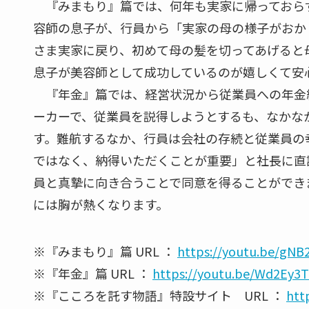
『みまもり』篇では、何年も実家に帰っておら
容師の息子が、行員から「実家の母の様子がおか
さま実家に戻り、初めて母の髪を切ってあげると
息子が美容師として成功しているのが嬉しくて安
『年金』篇では、経営状況から従業員への年金
ーカーで、従業員を説得しようとするも、なかな
す。難航するなか、行員は会社の存続と従業員の
ではなく、納得いただくことが重要」と社長に直
員と真摯に向き合うことで同意を得ることができ
には胸が熱くなります。
※『みまもり』篇 URL ：
https://youtu.be/gN
※『年金』篇 URL ：
https://youtu.be/Wd2Ey3
※『こころを託す物語』特設サイト URL ：
htt