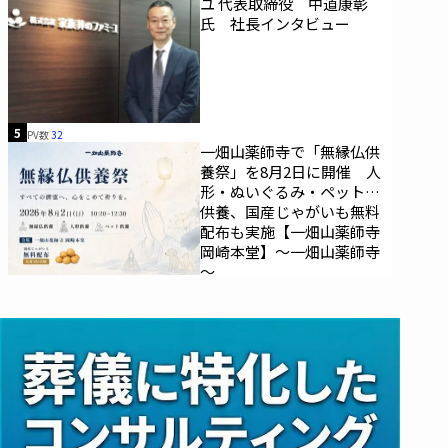
ユ 代表取締役 中道康彰
氏 社長インタビュー
5
PV数
32
一畑山薬師寺で「無縁仏供
養祭」を8月2日に開催 人
形・ぬいぐるみ・ペットの
供養、国産じゃがいも無料
配布も実施【一畑山薬師寺
岡崎本堂】～一畑山薬師寺
～