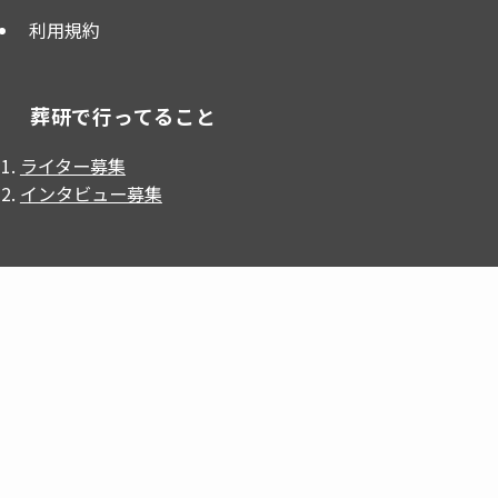
利用規約
葬研で行ってること
ライター募集
インタビュー募集
インフォメーション
葬研（そうけん）はライフエンディング業界の発展を目
的として、
葬儀屋JP
が、掲載・運営しているWebメディ
アです。
葬研では『墓じまい』に困っている方の支援をおこなっ
ています。 葬儀,仏壇,墓石,相続事業者様において、連携
先にお困りであれば『
墓じまい相談本舗
』にお問合せ下