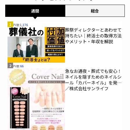
週間
総合
1
PV数
1,176
葬祭ディレクターとあわせて
持ちたい｜終活士の取得方法
やメリット・年収を解説
2
PV数
66
急なお通夜・葬式でも安心！
ネイルを隠すためのネイルシ
ール「カバーネイル」を発売
／株式会社サンライフ