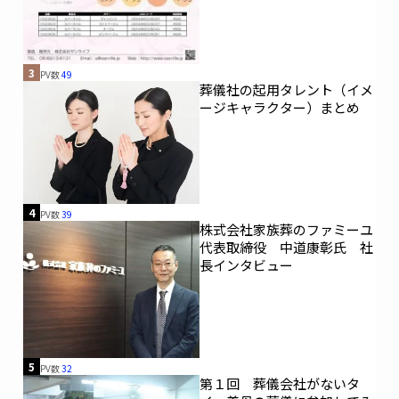
3
PV数
49
葬儀社の起用タレント（イメ
ージキャラクター）まとめ
4
PV数
39
株式会社家族葬のファミーユ
代表取締役 中道康彰氏 社
長インタビュー
5
PV数
32
第１回 葬儀会社がないタ