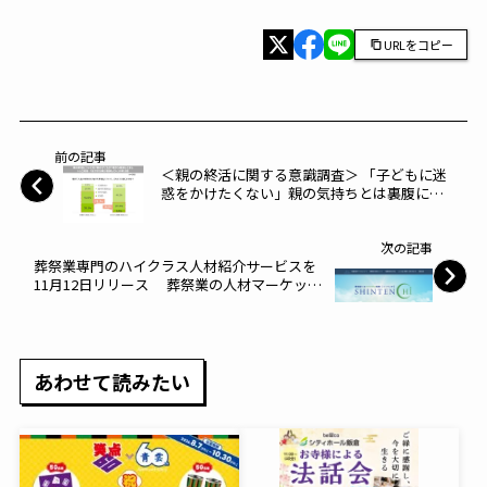
URLをコピー
前の記事
＜親の終活に関する意識調査＞ 「子どもに迷
惑をかけたくない」親の気持ちとは裏腹に、
終活について「親から相談してほしい」と考
える子どもが7割超。 終活は元気なうちに親
次の記事
子で一緒に取り組む時代へ。
葬祭業専門のハイクラス人材紹介サービスを
11月12日リリース 葬祭業の人材マーケット
を活性化させることを目的に始動
あわせて読みたい