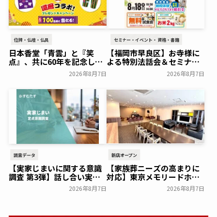
位牌・仏壇・仏具
セミナー・イベント・資格・書籍
日本香堂「青雲」と『笑
【福岡市早良区】お寺様に
点』、共に60年を記念した
よる特別法話会＆セミナー
初コラボ！オリジナルグッ
特典「無料試食会」を8月
2026年8月7日
2026年8月7日
ズのプレゼントキャンペー
18日(月)にシティホール飯
ンを実施～日本香堂～
倉にて開催！～ベルコ～
一般公開
一般公開
調査データ
新店オープン
【実家じまいに関する意識
【家族葬ニーズの高まりに
調査 第3弾】話し合い実施
対応】東京メモリードホー
率は29.5％で前回から低
ルに貸切型家族葬空間『第
2026年8月7日
2026年8月7日
下。「大相続時代」でも家
８ホール～Living～』オー
族の会話は進まず～すむた
プン～メモリードグループ
す～
～
一般公開
一般公開