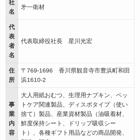
社
㐧一衛材
名
代
表
代表取締役社長 星川光宏
者
名
住
〒769-1696 香川県観音寺市豊浜町和田
所
浜1610-2
大人用紙おむつ、生理用ナプキン、ペッ
事
トケア関連製品、ディスポタイプ（使い
業
捨て）製品、産業資材製品（油吸着材、
内
鮮度保持シート、ドリップ吸収シー
容
ト）、各種ギフト用品などの商品開発、