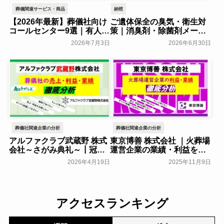
葬儀関連サービス・商品
納棺
【2026年最新】葬儀社向け
ご遺体保全の臭気・衛生対
コールセンター9選｜有人・
策｜消臭剤・除菌剤メーカ
AI型を費用相場とあわせて
ー9社の特徴を解説
2026年7月3日
2026年6月30日
比較
葬研会員限定
葬研会員限定
葬儀社関連企業の分析
葬儀社関連企業の分析
アルファクラブ武蔵野 株式
東京博善 株式会社 ｜火葬場
会社～さがみ典礼～┃冠婚
運営企業の業績・利益をま
葬祭互助会の業績・利益を
とめて分析
葬研会員限定
2026年4月19日
2025年11月9日
まとめて分析
葬研会員限定
アクセスランキング