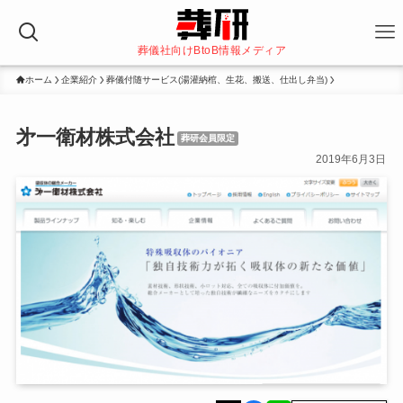
葬儀社向けBtoB情報メディア
ホーム
企業紹介
葬儀付随サービス(湯灌納棺、生花、搬送、仕出し弁当)
㐧一衛材株式会社
葬研会員限定
2019年6月3日