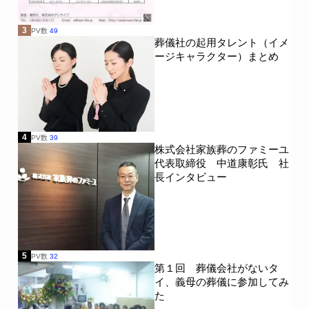
3
PV数
49
葬儀社の起用タレント（イメ
ージキャラクター）まとめ
4
PV数
39
株式会社家族葬のファミーユ
代表取締役 中道康彰氏 社
長インタビュー
5
PV数
32
第１回 葬儀会社がないタ
イ、義母の葬儀に参加してみ
た