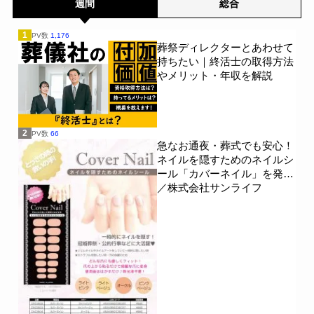
週間
総合
1
PV数
1,176
葬祭ディレクターとあわせて
持ちたい｜終活士の取得方法
やメリット・年収を解説
2
PV数
66
急なお通夜・葬式でも安心！
ネイルを隠すためのネイルシ
ール「カバーネイル」を発売
／株式会社サンライフ