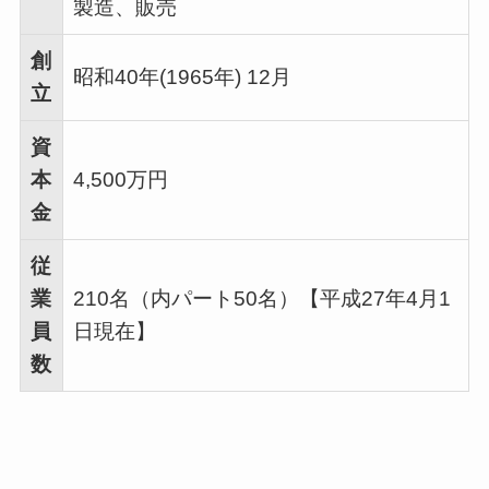
製造、販売
創
昭和40年(1965年) 12月
立
資
本
4,500万円
金
従
業
210名（内パート50名）【平成27年4月1
員
日現在】
数