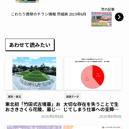
次の記事
こわたり葬祭のチラシ情報 茨城県 2019年6月
あわせて読みたい
墓地・墓石
調査データ
東北初「竹田式古墳墓」お
大切な存在を失うことで生
おさきさくら花陵、墓じま
じてしまう仕事への支障
いのご負担を軽減する「墓
「経験がある」38.8％～ビ
2026年8月6日
2026年8月6日
じまいアシストプラン」を
ースタイルグループ～
開始 ─ 合同永久埋葬（合祀
一般公開