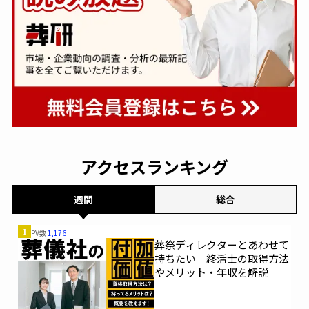
アクセスランキング
週間
総合
1
PV数
1,176
葬祭ディレクターとあわせて
持ちたい｜終活士の取得方法
やメリット・年収を解説