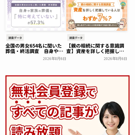
墓）への改葬がお二人目以
降100,000円（税込）に
【株式会社前方後円墳】～
前方後円墳～
一般公開
調査データ
調査データ
全国の男女654名に聞いた
【親の相続に関する意識調
葬儀・終活調査 自身や家
査】資産を詳しく把握して
族の葬儀について「特に考
いる人はわずか7％？具体的
2026年8月6日
2026年8月6日
えていない」が57.3％～
に話せていない人の約半数
NEXER Group～
が「お盆に話したい」｜
一般公開
「しっかり保険、ちゃんと
節約。」が親の相続につい
て400名を対象に意識調査
を実施～Sasuke Financial
Lab～
一般公開