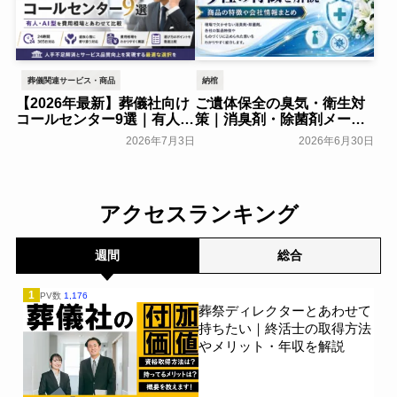
葬儀関連サービス・商品
納棺
【2026年最新】葬儀社向け
ご遺体保全の臭気・衛生対
コールセンター9選｜有人・
策｜消臭剤・除菌剤メーカ
AI型を費用相場とあわせて
ー9社の特徴を解説
2026年7月3日
2026年6月30日
比較
葬研会員限定
葬研会員限定
アクセスランキング
週間
総合
1
PV数
1,176
葬祭ディレクターとあわせて
持ちたい｜終活士の取得方法
やメリット・年収を解説