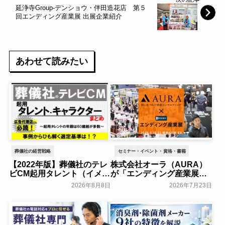
延浄寺Group-デンショウ・伴田造花店 第５
回エンディング産業展 出展企業紹介
あわせて読みたい
葬儀社の経営戦略
セミナー・イベント・資格・書籍
【2022年版】葬儀社のテレ
株式会社オーラ（AURA）
ビCM起用タレント（イメー
が「エンディング産業展
ジキャラクター）まとめ
2026」の冠スポンサーに決
2026年8月8日
2026年7月23日
定～エンディング産業展実
葬研会員限定
行委員会～
一般公開