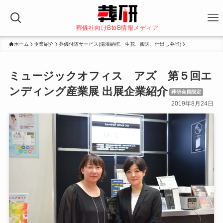
葬儀社向けBtoB情報メディア
ホーム
企業紹介
葬儀付随サービス(湯灌納棺、生花、搬送、仕出し弁当)
ミュージックオフィス アズ 第５回エ
ンディング産業展 出展企業紹介
葬研会員限定
2019年8月24日