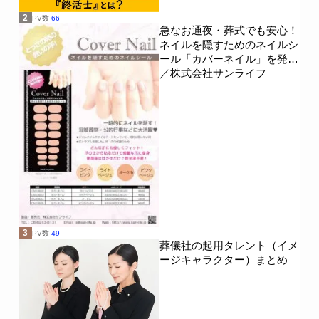
2
PV数
66
急なお通夜・葬式でも安心！
ネイルを隠すためのネイルシ
ール「カバーネイル」を発売
／株式会社サンライフ
3
PV数
49
葬儀社の起用タレント（イメ
ージキャラクター）まとめ