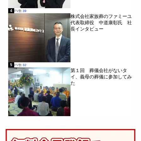
4
PV数
39
株式会社家族葬のファミーユ
代表取締役 中道康彰氏 社
長インタビュー
5
PV数
32
第１回 葬儀会社がないタ
イ、義母の葬儀に参加してみ
た