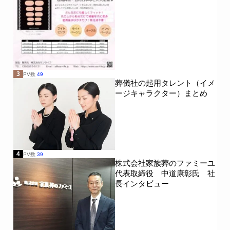
3
PV数
49
葬儀社の起用タレント（イメ
ージキャラクター）まとめ
4
PV数
39
株式会社家族葬のファミーユ
代表取締役 中道康彰氏 社
長インタビュー