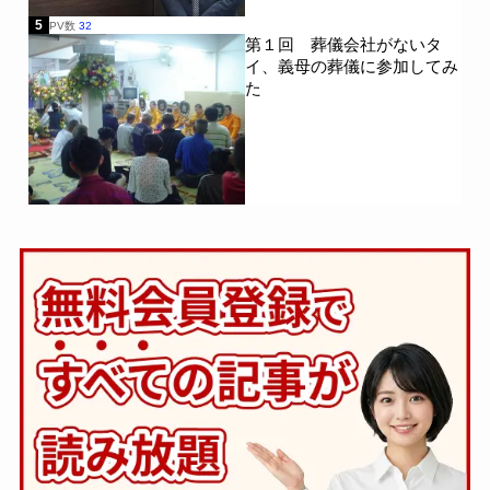
5
PV数
32
第１回 葬儀会社がないタ
イ、義母の葬儀に参加してみ
た