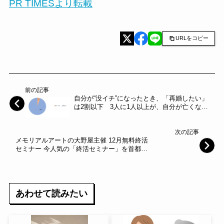
PR TIMESより転載
URLをコピー
前の記事
自分が“没イチ”になったとき、「再婚したい」
は2割以下 3人に1人以上が、自分が亡くなっ
た後の「配偶者の再婚に賛成」 “没イチ”の親
の再婚に反対する理由は3人に1人が「遺産相
次の記事
続」
​メモリアルアートの大野屋主催 12月無料終活
セミナー 今人気の「終活セミナー」を首都圏
3か所で開催
あわせて読みたい