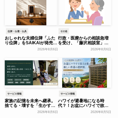
位牌・仏壇・仏具
その他
おしゃれな夫婦位牌「ふた
行政・医療からの相談急増
り位牌」をSAIKAIが発売～
を受け、「藤沢相談室」を
森正～
開設～アドバンスライフプ
一般公開
2026年8月6日
2026年8月6日
ランニング～
一般公開
サービス情報
サービス情報
家族の記憶を未来へ継承。
ハワイが避暑地になる時
捨てる・壊すを「生かす・
代？！お盆にハワイで故人
遺す」に変え、核家族化に
を偲ぶ、新しい供養の選択
2026年8月6日
2026年8月5日
よる社会的な孤立の解決糸
肢。ハワイ永久管理霊園に