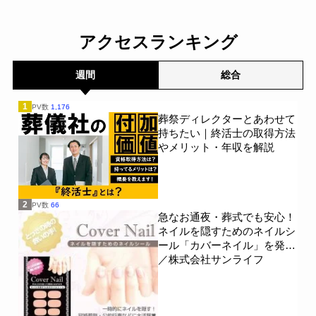
口に/家族の思い出をVRで
『想いをつなぐメモリアル
保存する「ハウストーリ
ウォール』誕生――散骨後
ー」サービス開始～Ｌｅｏ
も手を合わせる場所を提案
アクセスランキング
ｌｉｎｅ～
～NorthStar Memorial
一般公開
Group～
一般公開
週間
総合
1
PV数
1,176
葬祭ディレクターとあわせて
持ちたい｜終活士の取得方法
やメリット・年収を解説
2
PV数
66
急なお通夜・葬式でも安心！
ネイルを隠すためのネイルシ
ール「カバーネイル」を発売
／株式会社サンライフ