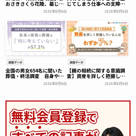
おさきさくら花陵、墓じま
じてしまう仕事への支障
いのご負担を軽減する「墓
「経験がある」38.8％～ビ
2026年8月6日
2026年8月6日
じまいアシストプラン」を
ースタイルグループ～
開始 ─ 合同永久埋葬（合祀
一般公開
墓）への改葬がお二人目以
降100,000円（税込）に
【株式会社前方後円墳】～
前方後円墳～
一般公開
調査データ
調査データ
全国の男女654名に聞いた
【親の相続に関する意識調
葬儀・終活調査 自身や家
査】資産を詳しく把握して
族の葬儀について「特に考
いる人はわずか7％？具体的
2026年8月6日
2026年8月6日
えていない」が57.3％～
に話せていない人の約半数
NEXER Group～
が「お盆に話したい」｜
一般公開
「しっかり保険、ちゃんと
節約。」が親の相続につい
て400名を対象に意識調査
を実施～Sasuke Financial
Lab～
一般公開