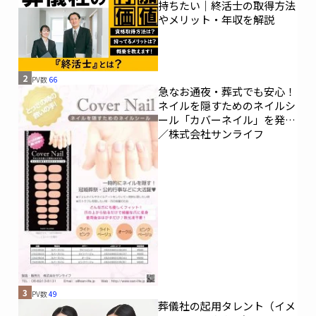
持ちたい｜終活士の取得方法
やメリット・年収を解説
2
PV数
66
急なお通夜・葬式でも安心！
ネイルを隠すためのネイルシ
ール「カバーネイル」を発売
／株式会社サンライフ
3
PV数
49
葬儀社の起用タレント（イメ