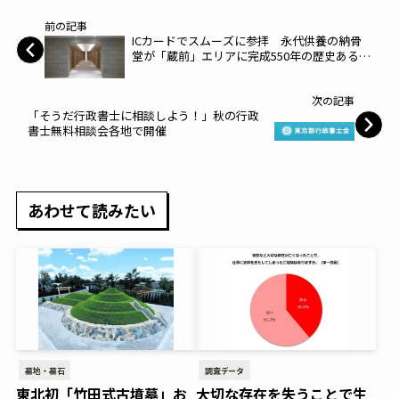
前の記事
ICカードでスムーズに参拝 永代供養の納骨
堂が「蔵前」エリアに完成550年の歴史ある東
京・蔵前のお寺「眞敬寺」が運営するモダン
デザインの納骨堂「蔵前陵苑」が開苑
次の記事
「そうだ行政書士に相談しよう！」秋の行政
書士無料相談会各地で開催
あわせて読みたい
墓地・墓石
調査データ
東北初「竹田式古墳墓」お
大切な存在を失うことで生