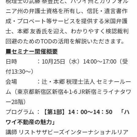
税理士の武藤 泰豊氏と、ハワイ州とカリフォル
ニア州の弁護士資格を所有し、信託・遺言書作
成・プロベート等サービスを提供する米国弁護
士、本郷 友香氏を迎え、わかりやすく検認裁判
回避のためのTODの活用を解説いただきます。
■セミナー開催概要
日時 ：10月25日（水）14:00～17:00（受
付13:30～）
会場 ：辻・本郷 税理士法人 セミナールー
ム（東京都新宿区新宿4-1-6 JR新宿ミライナタワ
ー28階）
プログラム ：
【第1部】14：00～14：50 「ハ
ワイ不動産の魅力」
講師 リストサザビーズインターナショナルリア