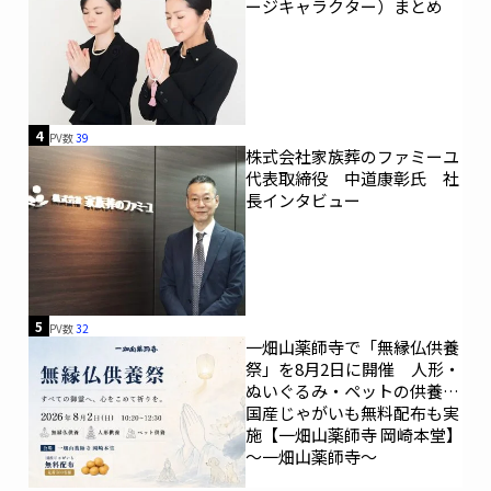
ージキャラクター）まとめ
4
PV数
39
株式会社家族葬のファミーユ
代表取締役 中道康彰氏 社
長インタビュー
5
PV数
32
一畑山薬師寺で「無縁仏供養
祭」を8月2日に開催 人形・
ぬいぐるみ・ペットの供養、
国産じゃがいも無料配布も実
施【一畑山薬師寺 岡崎本堂】
～一畑山薬師寺～