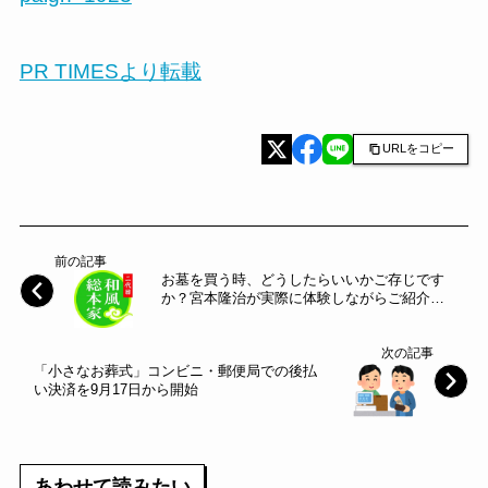
PR TIMESより転載
URLをコピー
前の記事
お墓を買う時、どうしたらいいかご存じです
か？宮本隆治が実際に体験しながらご紹介。
お墓参りで悩みがちな疑問も徹底解明…「二
代目和風総本家」９月１９日木曜よる９時放
次の記事
送！
「小さなお葬式」コンビニ・郵便局での後払
い決済を9月17日から開始
あわせて読みたい