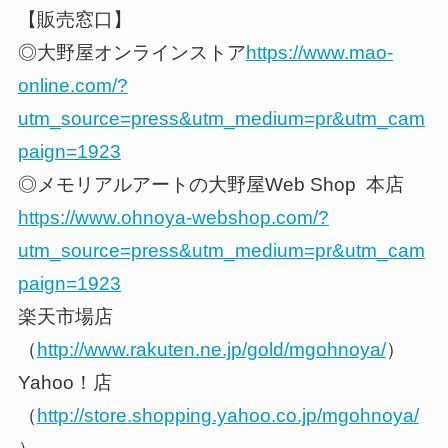
【販売窓口】
◎大野屋オンラインストア
https://www.mao-
online.com/?
utm_source=press&utm_medium=pr&utm_cam
paign=1923
◎メモリアルアートの大野屋Web Shop 本店
https://www.ohnoya-webshop.com/?
utm_source=press&utm_medium=pr&utm_cam
paign=1923
楽天市場店
（
http://www.rakuten.ne.jp/gold/mgohnoya/
）
Yahoo！店
（
http://store.shopping.yahoo.co.jp/mgohnoya/