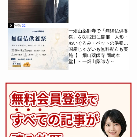
5
PV数
32
一畑山薬師寺で「無縁仏供養
祭」を8月2日に開催 人形・
ぬいぐるみ・ペットの供養、
国産じゃがいも無料配布も実
施【一畑山薬師寺 岡崎本
堂】～一畑山薬師寺～