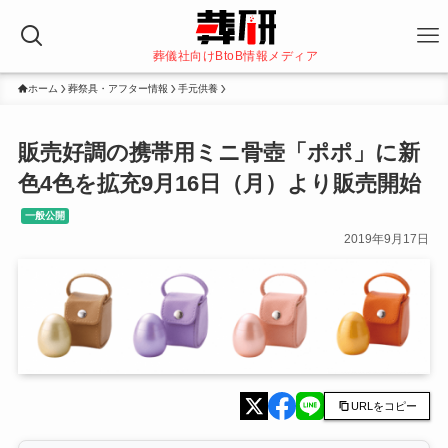
葬儀社向けBtoB情報メディア
ホーム
葬祭具・アフター情報
手元供養
販売好調の携帯用ミニ骨壺「ポポ」に新
色4色を拡充9月16日（月）より販売開始
一般公開
2019年9月17日
URLをコピー