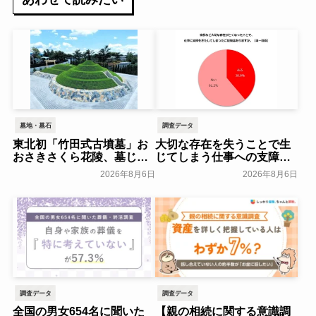
墓地・墓石
調査データ
東北初「竹田式古墳墓」お
大切な存在を失うことで生
おさきさくら花陵、墓じま
じてしまう仕事への支障
いのご負担を軽減する「墓
「経験がある」38.8％～ビ
2026年8月6日
2026年8月6日
じまいアシストプラン」を
ースタイルグループ～
開始 ─ 合同永久埋葬（合祀
一般公開
墓）への改葬がお二人目以
降100,000円（税込）に【株
式会社前方後円墳】～前方
後円墳～
一般公開
調査データ
調査データ
全国の男女654名に聞いた
【親の相続に関する意識調