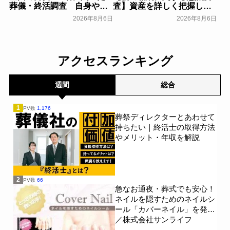
葬儀・終活調査 自身や家
査】資産を詳しく把握して
族の葬儀について「特に考
いる人はわずか7％？具体的
2026年8月6日
2026年8月6日
えていない」が57.3％～
に話せていない人の約半数
NEXER Group～
が「お盆に話したい」｜
一般公開
「しっかり保険、ちゃんと
節約。」が親の相続につい
アクセスランキング
て400名を対象に意識調査
を実施～Sasuke Financial
Lab～
一般公開
週間
総合
1
PV数
1,176
葬祭ディレクターとあわせて
持ちたい｜終活士の取得方法
やメリット・年収を解説
2
PV数
66
急なお通夜・葬式でも安心！
ネイルを隠すためのネイルシ
ール「カバーネイル」を発売
／株式会社サンライフ