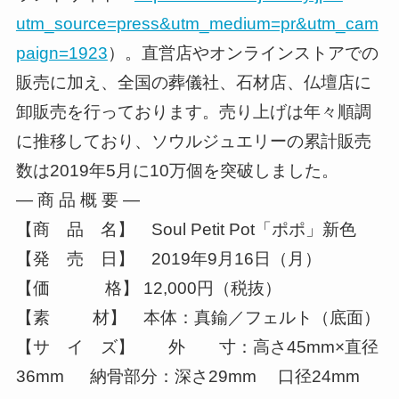
utm_source=press&utm_medium=pr&utm_cam
paign=1923
）。直営店やオンラインストアでの
販売に加え、全国の葬儀社、石材店、仏壇店に
卸販売を行っております。売り上げは年々順調
に推移しており、ソウルジュエリーの累計販売
数は2019年5月に10万個を突破しました。
― 商 品 概 要 ―
【商 品 名】 Soul Petit Pot「ポポ」新色
【発 売 日】 2019年9月16日（月）
【価 格】 12,000円（税抜）
【素 材】 本体：真鍮／フェルト（底面）
【サ イ ズ】 外 寸：高さ45mm×直径
36mm 納骨部分：深さ29mm 口径24mm