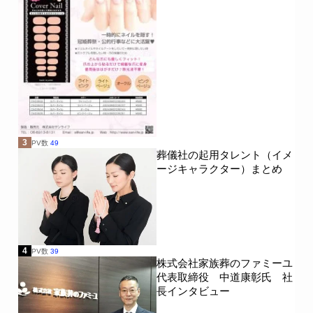
3
PV数
49
葬儀社の起用タレント（イメ
ージキャラクター）まとめ
4
PV数
39
株式会社家族葬のファミーユ
代表取締役 中道康彰氏 社
長インタビュー