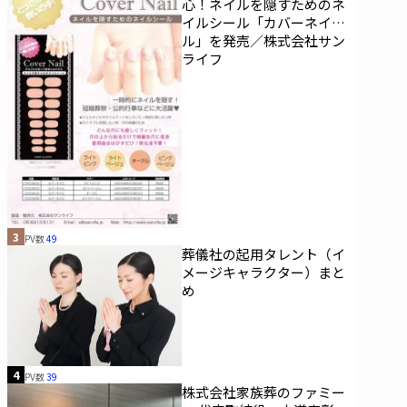
心！ネイルを隠すためのネ
イルシール「カバーネイ
ル」を発売／株式会社サン
ライフ
3
PV数
49
葬儀社の起用タレント（イ
メージキャラクター）まと
め
4
PV数
39
株式会社家族葬のファミー