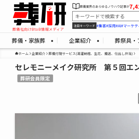
7,4
葬儀業界のあらゆるノウハウ記事が
#集客
#採用
#AI
#マーケテ
注目キーワード
葬儀社向けBtoB情報メディア
葬儀・家族葬
企業紹介
葬祭具・
ホーム
企業紹介
葬儀付随サービス(湯灌納棺、生花、搬送、仕出し弁当)
セレモニーメイク研究所 第５回エン
葬研会員限定