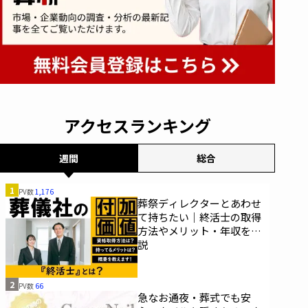
アクセスランキング
週間
総合
1
PV数
1,176
葬祭ディレクターとあわせ
て持ちたい｜終活士の取得
方法やメリット・年収を解
説
2
PV数
66
急なお通夜・葬式でも安