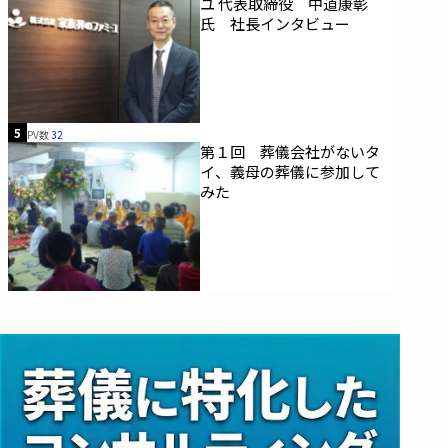
ユ 代表取締役 中道康彰
氏 社長インタビュー
5
PV数
32
第１回 葬儀会社がないタ
イ、義母の葬儀に参加して
みた