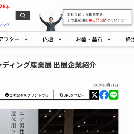
26
本
変わり続ける葬儀業界。
その最前線を
毎日発信
続けています！
ィング
アフター
仏壇
お墓・墓石
終
ディング産業展 出展企業紹介
2019年8月21日
この記事をプリントする
URLをコピー