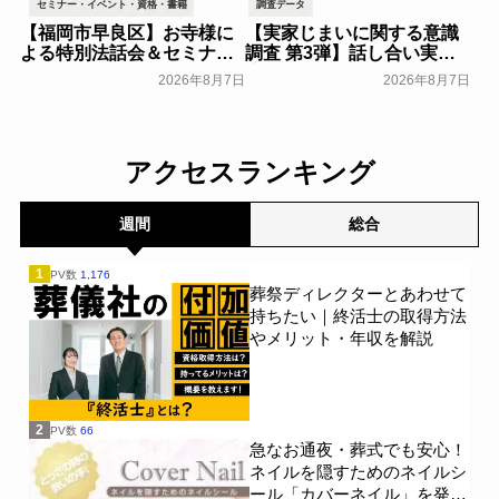
セミナー・イベント・資格・書籍
調査データ
【福岡市早良区】お寺様に
【実家じまいに関する意識
よる特別法話会＆セミナー
調査 第3弾】話し合い実施
特典「無料試食会」を8月
率は29.5％で前回から低
2026年8月7日
2026年8月7日
18日(月)にシティホール飯
下。「大相続時代」でも家
倉にて開催！～ベルコ～
族の会話は進まず～すむた
す～
一般公開
一般公開
アクセスランキング
週間
総合
1
PV数
1,176
葬祭ディレクターとあわせて
持ちたい｜終活士の取得方法
やメリット・年収を解説
2
PV数
66
急なお通夜・葬式でも安心！
ネイルを隠すためのネイルシ
ール「カバーネイル」を発売