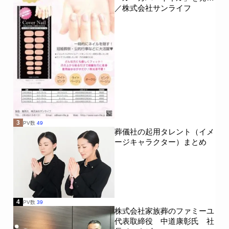
／株式会社サンライフ
3
PV数
49
葬儀社の起用タレント（イメ
ージキャラクター）まとめ
4
PV数
39
株式会社家族葬のファミーユ
代表取締役 中道康彰氏 社