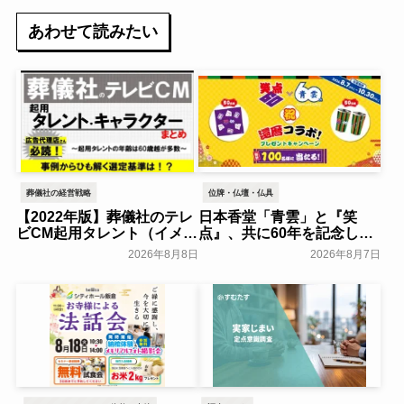
あわせて読みたい
葬儀社の経営戦略
位牌・仏壇・仏具
【2022年版】葬儀社のテレ
日本香堂「青雲」と『笑
ビCM起用タレント（イメー
点』、共に60年を記念した
ジキャラクター）まとめ
初コラボ！オリジナルグッ
2026年8月8日
2026年8月7日
ズのプレゼントキャンペー
葬研会員限定
ンを実施～日本香堂～
一般公開