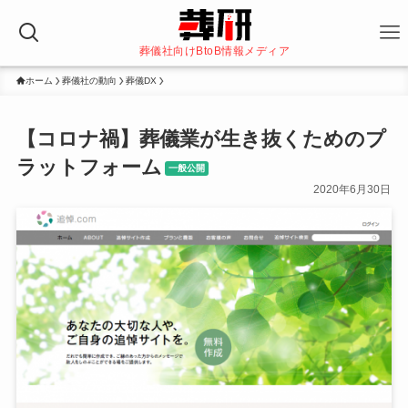
葬儀社向けBtoB情報メディア
ホーム
葬儀社の動向
葬儀DX
【コロナ禍】葬儀業が生き抜くためのプ
ラットフォーム
一般公開
2020年6月30日