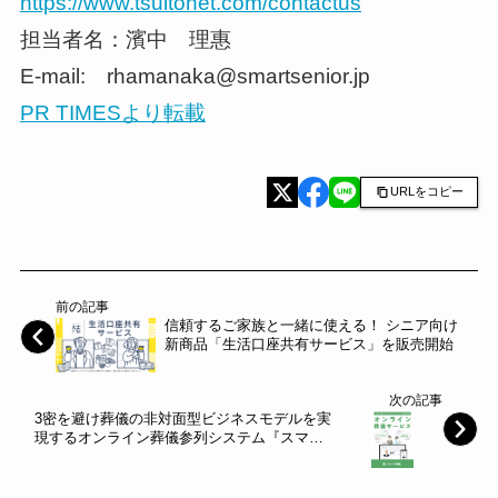
https://www.tsuitonet.com/contactus
担当者名：濱中 理惠
E-mail: rhamanaka@smartsenior.jp
PR TIMESより転載
URLをコピー
前の記事
信頼するご家族と一緒に使える！ シニア向け
新商品「生活口座共有サービス」を販売開始
次の記事
3密を避け葬儀の非対面型ビジネスモデルを実
現するオンライン葬儀参列システム『スマー
ト葬儀』™の30日間無料お試しと初期設定代
行を7月1日(水)にライフエンディングテクノ
ロジーズ社が開始