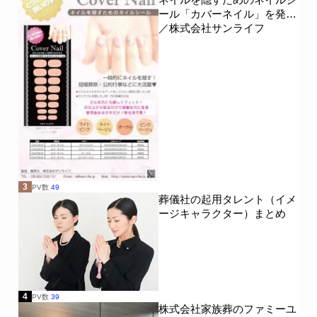
ール「カバーネイル」を発売
／株式会社サンライフ
3
PV数
49
葬儀社の起用タレント（イメ
ージキャラクター）まとめ
4
PV数
39
株式会社家族葬のファミーユ