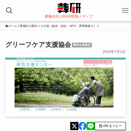
葬儀社向けBtoB情報メディア
ホーム
葬儀社の動向
その他（協会・組合・NPO・異業種参入）
グリーフケア支援協会
葬研会員限定
2019年7月1日
URLをコピー