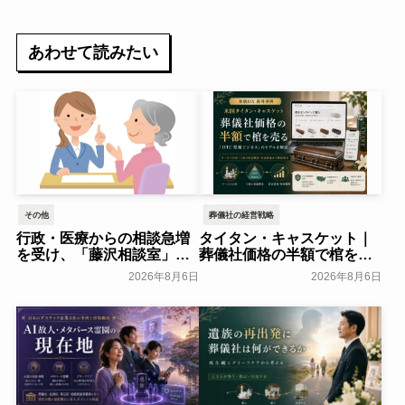
あわせて読みたい
その他
葬儀社の経営戦略
行政・医療からの相談急増
タイタン・キャスケット｜
を受け、「藤沢相談室」を
葬儀社価格の半額で棺を売
開設～アドバンスライフプ
る「DTC型棺ビジネス」の
2026年8月6日
2026年8月6日
ランニング～
モデルを解説
一般公開
葬研会員限定