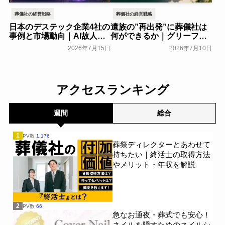
葬儀社の経営戦略
葬儀社の経営戦略
日本のデステック企業4社の
遺族の”再出発”に葬儀社は
事例と市場動向｜AI故人・
何ができるか｜グリーフケ
メタバース霊園の現在地
アから読み解く故人との向
2026年7月15日
2026年7月10日
き合い方
葬研会員限定
葬研会員限定
アクセスランキング
週間
総合
1
PV数
1,176
葬祭ディレクターとあわせて
持ちたい｜終活士の取得方法
やメリット・年収を解説
2
PV数
66
急なお通夜・葬式でも安心！
ネイルを隠すためのネイルシ