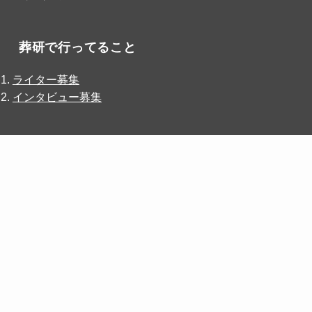
葬研で行ってること
ライター募集
インタビュー募集
インフォメーション
葬研（そうけん）はライフエンディング業界の発展を目
的として、
葬儀屋JP
が、掲載・運営しているWebメディ
アです。
葬研では『墓じまい』に困っている方の支援をおこなっ
ています。 葬儀,仏壇,墓石,相続事業者様において、連携
先にお困りであれば『
墓じまい相談本舗
』にお問合せ下
さい。