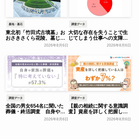
墓地・墓石
調査データ
東北初「竹田式古墳墓」お
大切な存在を失うことで生
おさきさくら花陵、墓じま
じてしまう仕事への支障
いのご負担を軽減する「墓
「経験がある」38.8％～ビ
2026年8月6日
2026年8月6日
じまいアシストプラン」を
ースタイルグループ～
開始 ─ 合同永久埋葬（合祀
一般公開
墓）への改葬がお二人目以
降100,000円（税込）に【株
式会社前方後円墳】～前方
後円墳～
一般公開
調査データ
調査データ
全国の男女654名に聞いた
【親の相続に関する意識調
葬儀・終活調査 自身や家
査】資産を詳しく把握して
族の葬儀について「特に考
いる人はわずか7％？具体的
2026年8月6日
2026年8月6日
えていない」が57.3％～
に話せていない人の約半数
NEXER Group～
が「お盆に話したい」｜
一般公開
「しっかり保険、ちゃんと