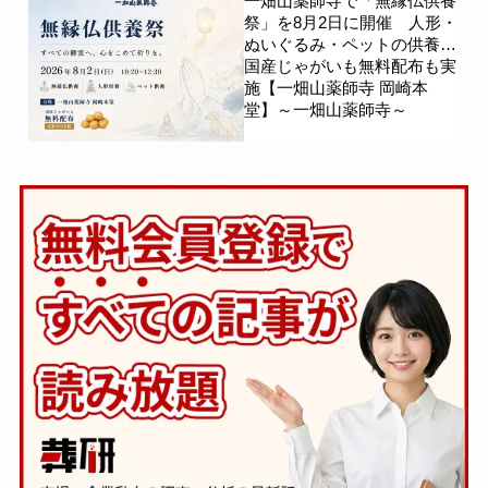
一畑山薬師寺で「無縁仏供養
祭」を8月2日に開催 人形・
ぬいぐるみ・ペットの供養、
国産じゃがいも無料配布も実
施【一畑山薬師寺 岡崎本
堂】～一畑山薬師寺～