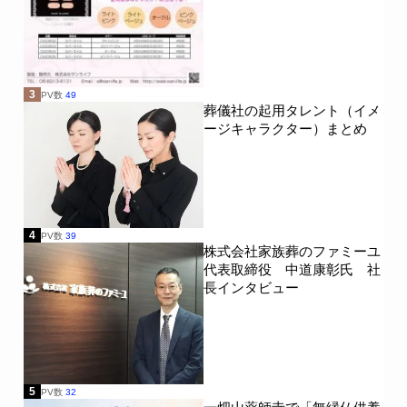
3
PV数
49
葬儀社の起用タレント（イメ
ージキャラクター）まとめ
4
PV数
39
株式会社家族葬のファミーユ
代表取締役 中道康彰氏 社
長インタビュー
5
PV数
32