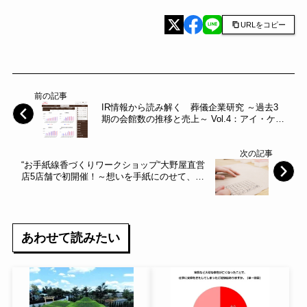
URLをコピー
前の記事
IR情報から読み解く 葬儀企業研究 ～過去3
期の会館数の推移と売上～ Vol.4：アイ・ケ
イ・ケイ株式会社
次の記事
“お手紙線香づくりワークショップ“大野屋直営
店5店舗で初開催！～想いを手紙にのせて、大
切な人に届ける～
あわせて読みたい