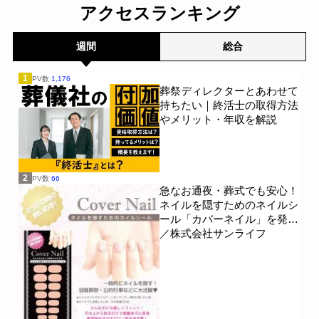
節約。」が親の相続につい
アクセスランキング
て400名を対象に意識調査
を実施～Sasuke Financial
Lab～
一般公開
週間
総合
1
PV数
1,176
葬祭ディレクターとあわせて
持ちたい｜終活士の取得方法
やメリット・年収を解説
2
PV数
66
急なお通夜・葬式でも安心！
ネイルを隠すためのネイルシ
ール「カバーネイル」を発売
／株式会社サンライフ