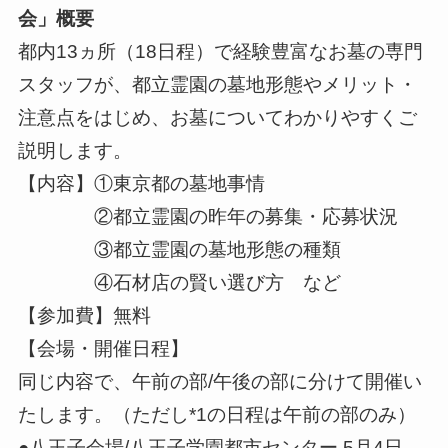
会
」
概要
都内13ヵ所（18日程）で経験豊富なお墓の専門
スタッフが、都立霊園の墓地形態やメリット・
注意点をはじめ、お墓についてわかりやすくご
説明します。
【内容】①東京都の墓地事情
②都立霊園の昨年の募集・応募状況
③都立霊園の墓地形態の種類
④石材店の賢い選び方 など
【参加費】無料
【会場・開催日程】
同じ内容で、午前の部/午後の部に分けて開催い
たします。（ただし*1の日程は午前の部のみ）
●八王子会場/八王子学園都市センター 5月4日