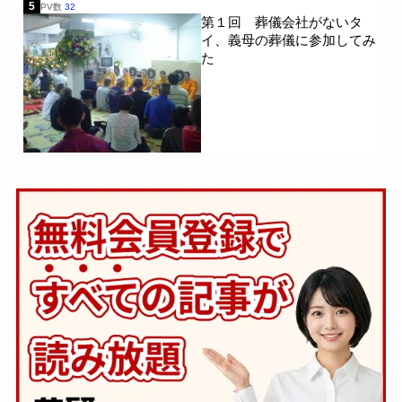
5
PV数
32
第１回 葬儀会社がないタ
イ、義母の葬儀に参加してみ
た