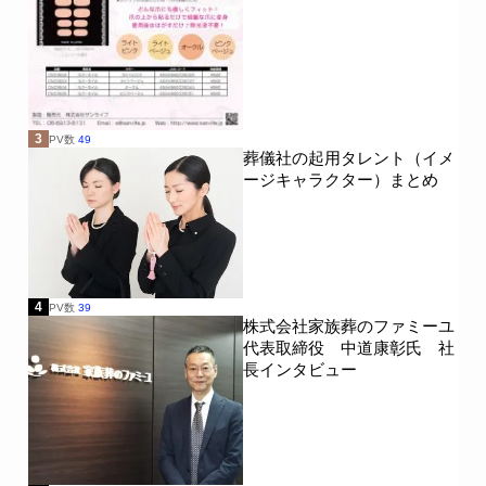
3
PV数
49
葬儀社の起用タレント（イメ
ージキャラクター）まとめ
4
PV数
39
株式会社家族葬のファミーユ
代表取締役 中道康彰氏 社
長インタビュー