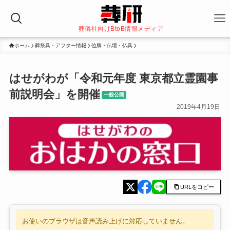
葬儀社向けBtoB情報メディア
ホーム
葬祭具・アフター情報
位牌・仏壇・仏具
はせがわが「令和元年度 東京都立霊園事
前説明会」を開催
一般公開
2019年4月19日
URLをコピー
お使いのブラウザは音声読み上げに対応していません。