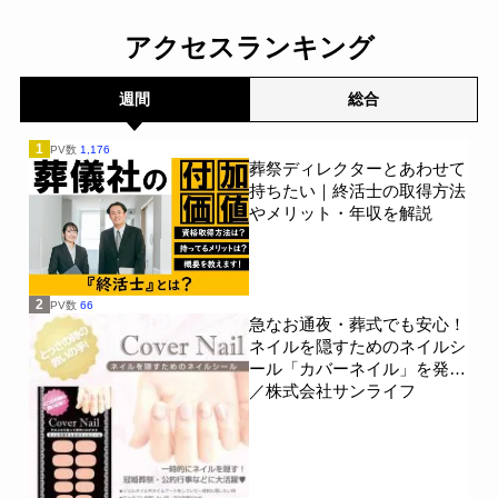
す～
～
一般公開
一般公開
アクセスランキング
週間
総合
1
PV数
1,176
葬祭ディレクターとあわせて
持ちたい｜終活士の取得方法
やメリット・年収を解説
2
PV数
66
急なお通夜・葬式でも安心！
ネイルを隠すためのネイルシ
ール「カバーネイル」を発売
／株式会社サンライフ