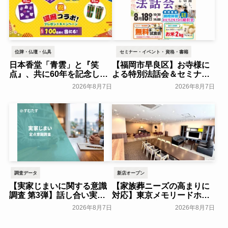
位牌・仏壇・仏具
セミナー・イベント・資格・書籍
日本香堂「青雲」と『笑
【福岡市早良区】お寺様に
点』、共に60年を記念した
よる特別法話会＆セミナー
初コラボ！オリジナルグッ
特典「無料試食会」を8月
2026年8月7日
2026年8月7日
ズのプレゼントキャンペー
18日(月)にシティホール飯
ンを実施～日本香堂～
倉にて開催！～ベルコ～
一般公開
一般公開
調査データ
新店オープン
【実家じまいに関する意識
【家族葬ニーズの高まりに
調査 第3弾】話し合い実施
対応】東京メモリードホー
率は29.5％で前回から低
ルに貸切型家族葬空間『第
2026年8月7日
2026年8月7日
下。「大相続時代」でも家
８ホール～Living～』オー
族の会話は進まず～すむた
プン～メモリードグループ