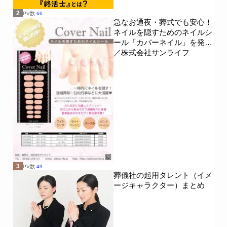
2
PV数
66
急なお通夜・葬式でも安心！
ネイルを隠すためのネイルシ
ール「カバーネイル」を発売
／株式会社サンライフ
3
PV数
49
葬儀社の起用タレント（イメ
ージキャラクター）まとめ