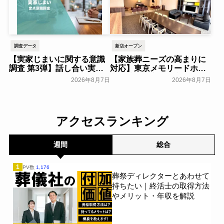
調査データ
新店オープン
【実家じまいに関する意識
【家族葬ニーズの高まりに
調査 第3弾】話し合い実施
対応】東京メモリードホー
率は29.5％で前回から低
ルに貸切型家族葬空間『第
2026年8月7日
2026年8月7日
下。「大相続時代」でも家
８ホール～Living～』オー
族の会話は進まず～すむた
プン～メモリードグループ
す～
～
一般公開
一般公開
アクセスランキング
週間
総合
1
PV数
1,176
葬祭ディレクターとあわせて
持ちたい｜終活士の取得方法
やメリット・年収を解説