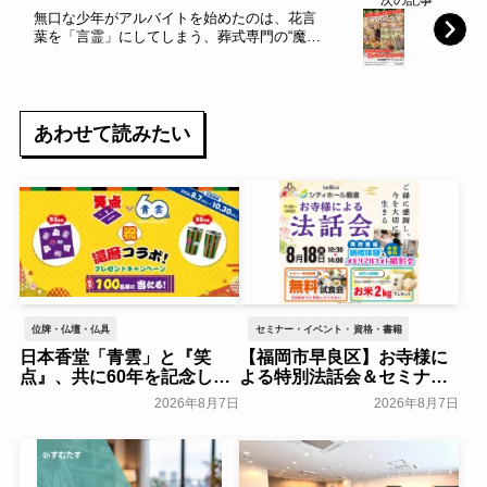
次の記事
無口な少年がアルバイトを始めたのは、花言
葉を「言霊」にしてしまう、葬式専門の“魔
女”の花屋だった……。第2回本のサナギ賞大
賞作家・百舌涼一待望の最新作発売!!
あわせて読みたい
位牌・仏壇・仏具
セミナー・イベント・資格・書籍
日本香堂「青雲」と『笑
【福岡市早良区】お寺様に
点』、共に60年を記念した
よる特別法話会＆セミナー
初コラボ！オリジナルグッ
特典「無料試食会」を8月
2026年8月7日
2026年8月7日
ズのプレゼントキャンペー
18日(月)にシティホール飯
ンを実施～日本香堂～
倉にて開催！～ベルコ～
一般公開
一般公開