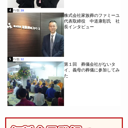
4
PV数
39
株式会社家族葬のファミーユ
代表取締役 中道康彰氏 社
長インタビュー
5
PV数
32
第１回 葬儀会社がないタ
イ、義母の葬儀に参加してみ
た