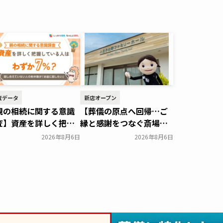
査データ
新店オープン
親の相続に関する意識
【葬儀の原点へ回帰…ご
査】資産を詳しく把握
縁と感謝をつなぐ斎場】
ている人はわずか7％？
サン・ライフ、「八王子
2026年8月6日
2026年8月6日
体的に話せていない人
北野ファミリーホール」
約半数が「お盆に話し
を2026年8月オープン～
い」｜「しっかり保
サン・ライフホールディ
、ちゃんと節約。」が
ング～
一般公開
の相続について400名を
象に意識調査を実施～
suke Financial Lab～