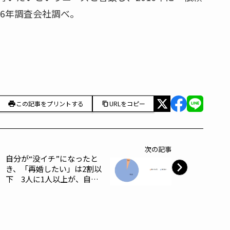
16年調査会社調べ。
この記事をプリントする
URLをコピー
次の記事
自分が“没イチ”になったと
き、「再婚したい」は2割以
下 3人に1人以上が、自分
が亡くなった後の「配偶者の
再婚に賛成」 “没イチ”の親
の再婚に反対する理由は3人
に1人が「遺産相続」