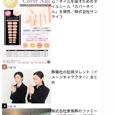
心！ネイルを隠すためのネ
イルシール「カバーネイ
ル」を発売／株式会社サン
ライフ
3
PV数
49
葬儀社の起用タレント（イ
メージキャラクター）まと
め
4
PV数
39
株式会社家族葬のファミー