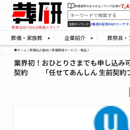
7,4
葬儀業界のあらゆるノウハウ記事が
#集客
#採用
#AI
#マーケテ
注目キーワード
葬儀社向けBtoB情報メディア
葬儀・家族葬
企業紹介
葬祭具・
ホーム
葬儀社の動向
葬儀関連サービス・商品
業界初！おひとりさまでも申し込み
契約 「任せてあんしん 生前契約プ