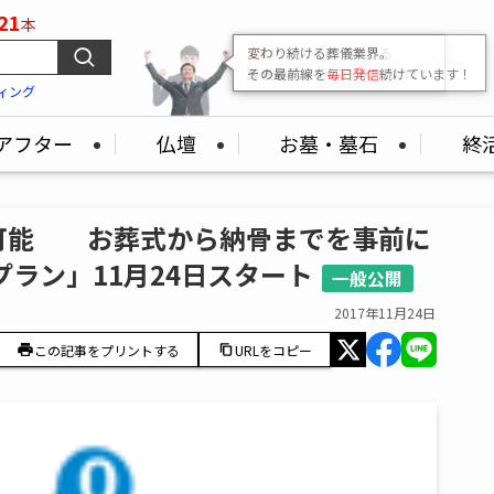
21
本
変わり続ける葬儀業界。
その最前線を
毎日発信
続けています！
ィング
アフター
仏壇
お墓・墓石
終
可能 お葬式から納骨までを事前に
ラン」11月24日スタート
一般公開
2017年11月24日
この記事をプリントする
URLをコピー