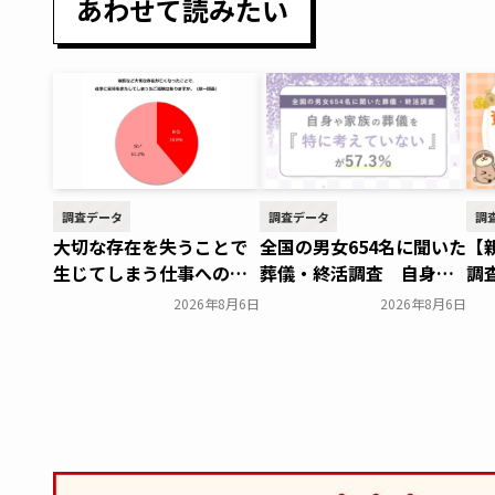
あわせて読みたい
調査データ
調査データ
調
大切な存在を失うことで
全国の男女654名に聞いた
【
生じてしまう仕事への支
葬儀・終活調査 自身や
調
障 「経験がある」
家族の葬儀について「特
し
2026年8月6日
2026年8月6日
38.8％～ビースタイルグ
に考えていない」が
具
ループ～
57.3％～NEXER Group～
の
一般公開
た
一般公開
険
親
対
Sa