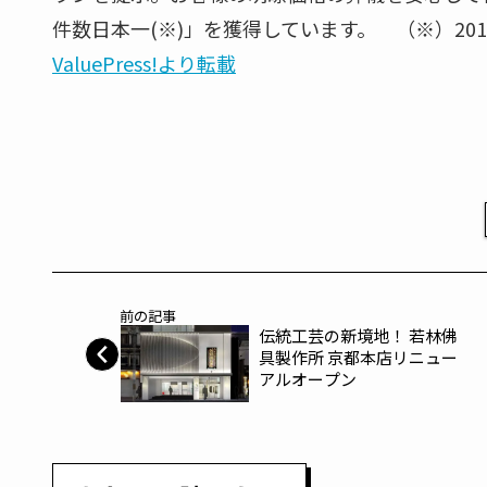
件数日本一(※)」を獲得しています。 （※）20
ValuePress!より転載
前の記事
伝統工芸の新境地！ 若林佛
具製作所 京都本店リニュー
アルオープン