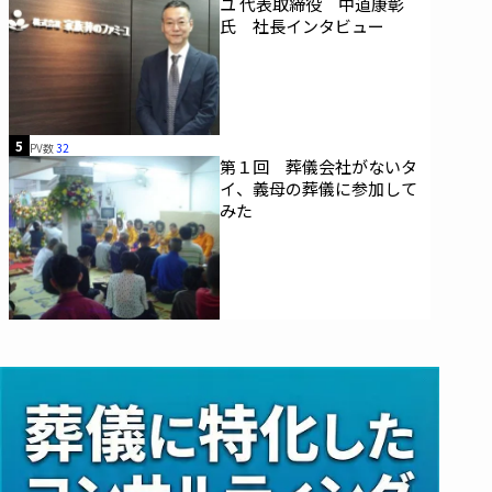
ユ 代表取締役 中道康彰
氏 社長インタビュー
5
PV数
32
第１回 葬儀会社がないタ
イ、義母の葬儀に参加して
みた