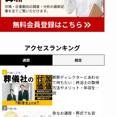
アクセスランキング
週間
総合
1
PV数
1,176
葬祭ディレクターとあわせ
て持ちたい｜終活士の取得
方法やメリット・年収を解
説
2
PV数
66
急なお通夜・葬式でも安