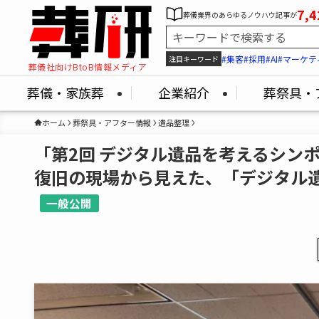
7,4
葬儀業界のあらゆるノウハウ記事が
#集客
#採用
#AI
#マーケテ
注目キーワード
葬儀社向けBtoB情報メディア
葬儀・家族葬
企業紹介
葬祭具・
ホーム
葬祭具・アフター情報
遺品整理
「第2回 デジタル遺品を考えるシン
復旧の現場から見えた、「デジタル
一般公開