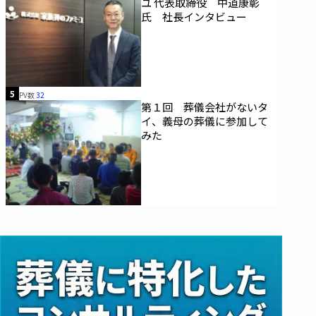
ユ 代表取締役 中道康彰
氏 社長インタビュー
5
PV数
32
第１回 葬儀会社がないタ
イ、義母の葬儀に参加して
みた