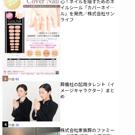
心！ネイルを隠すためのネ
イルシール「カバーネイ
ル」を発売／株式会社サン
ライフ
3
PV数
49
葬儀社の起用タレント（イ
メージキャラクター）まと
め
4
PV数
39
株式会社家族葬のファミー