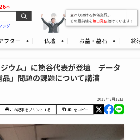
26
本
変わり続ける葬儀業界。
その最前線を
毎日発信
続けています！
ィング
アフター
仏壇
お墓・墓石
終
ポジウム」に熊谷代表が登壇 データ
遺品」問題の課題について講演
2018年3月12日
この記事をプリントする
URLをコピー