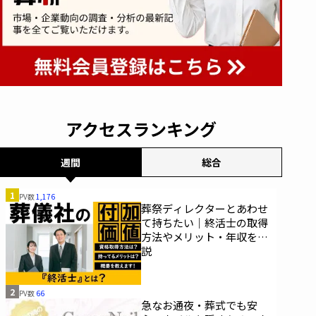
アクセスランキング
週間
総合
1
PV数
1,176
葬祭ディレクターとあわせ
て持ちたい｜終活士の取得
方法やメリット・年収を解
説
2
PV数
66
急なお通夜・葬式でも安