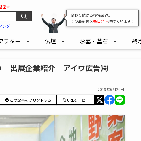
22
本
変わり続ける葬儀業界。
その最前線を
毎日発信
続けています！
ィング
アフター
仏壇
お墓・墓石
終
９ 出展企業紹介 アイワ広告㈱
2019年6月20日
この記事をプリントする
URLをコピー