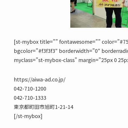
[st-mybox title=”” fontawesome=”” color=”#75
bgcolor=”#f3f3f3″ borderwidth=”0″ borderradiu
myclass=”st-mybox-class” margin=”25px 0 
https://aiwa-ad.co.jp/
042-710-1200
042-710-1333
東京都町田市旭町1-21-14
[/st-mybox]