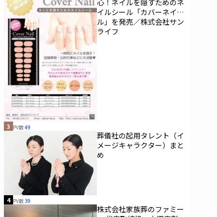
心！ネイルを隠すためのネ
イルシール「カバーネイ
ル」を発売／株式会社サン
ライフ
3
PV数
49
葬儀社の起用タレント（イ
メージキャラクター）まと
め
4
PV数
39
株式会社家族葬のファミー