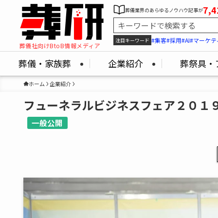
7,4
葬儀業界のあらゆるノウハウ記事が
#集客
#採用
#AI
#マーケテ
注目キーワード
葬儀社向けBtoB情報メディア
葬儀・家族葬
企業紹介
葬祭具・
ホーム
企業紹介
フューネラルビジネスフェア２０１
一般公開