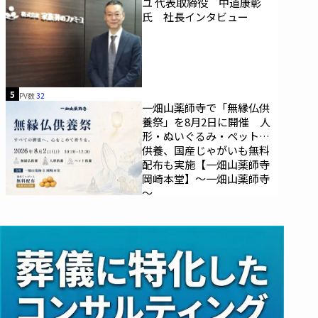
ユ 代表取締役 中道康彰
氏 社長インタビュー
5
PV数
32
一畑山薬師寺で「無縁仏供
養祭」を8月2日に開催 人
形・ぬいぐるみ・ペットの
供養、国産じゃがいも無料
配布も実施【一畑山薬師寺
岡崎本堂】～一畑山薬師寺
～