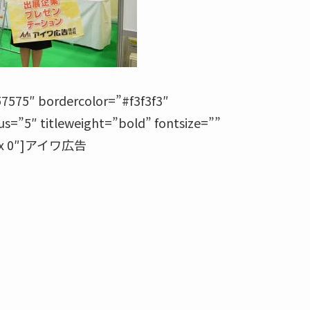
7575″ bordercolor=”#f3f3f3″
s=”5″ titleweight=”bold” fontsize=””
25px 0″]アイワ広告